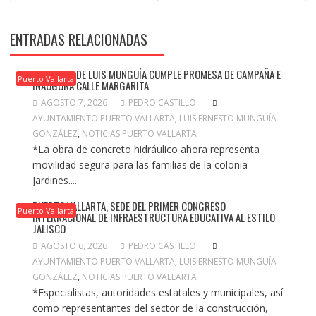
ENTRADAS RELACIONADAS
GOBIERNO DE LUIS MUNGUÍA CUMPLE PROMESA DE CAMPAÑA E
Puerto Vallarta
INAUGURA CALLE MARGARITA
AGOSTO 7, 2026
PEDRO CASTILLO
AYUNTAMIENTO PUERTO VALLARTA
,
LUIS ERNESTO MUNGUÍA
GONZÁLEZ
,
NOTICIAS PUERTO VALLARTA
*La obra de concreto hidráulico ahora representa
movilidad segura para las familias de la colonia
Jardines....
PUERTO VALLARTA, SEDE DEL PRIMER CONGRESO
Puerto Vallarta
INTERNACIONAL DE INFRAESTRUCTURA EDUCATIVA AL ESTILO
JALISCO
AGOSTO 6, 2026
PEDRO CASTILLO
AYUNTAMIENTO PUERTO VALLARTA
,
LUIS ERNESTO MUNGUÍA
GONZÁLEZ
,
NOTICIAS PUERTO VALLARTA
*Especialistas, autoridades estatales y municipales, así
como representantes del sector de la construcción,