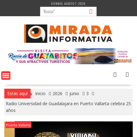
Saltar
VIERNES, AGOSTO 7, 2026
al
contenido
Estás aquí
Inicio
2026
junio
3
Radio Universidad de Guadalajara en Puerto Vallarta celebra 25
años
Puerto Vallarta