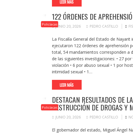
LEER MÁS
122 ÓRDENES DE APREHENSIÓ
Policíacas
JUNIO 20, 2026
PEDRO CASTILLO
FI
La Fiscalía General del Estado de Nayarit 
ejecutaron 122 órdenes de aprehensión por
total, 54 mandamientos corresponden a de
de las siguientes investigaciones: •⁠ ⁠27 por 
violación •⁠ ⁠6 por abuso sexual •⁠ ⁠1 por ho
intimidad sexual •⁠ ⁠1…
LEER MÁS
DESTACAN RESULTADOS DE LA
DESTRUCCIÓN DE DROGAS Y
Policíacas
JUNIO 20, 2026
PEDRO CASTILLO
NO
El gobernador del estado, Miguel Ángel N