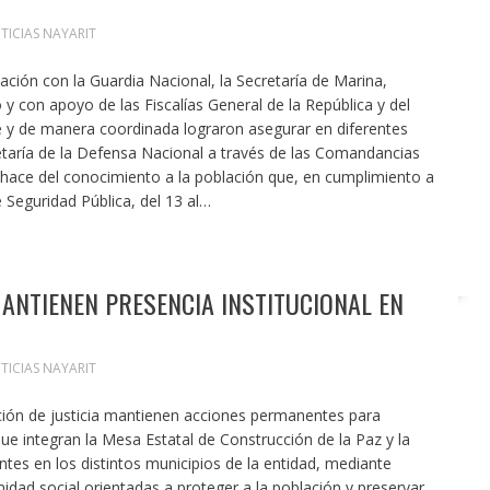
TICIAS NAYARIT
ación con la Guardia Nacional, la Secretaría de Marina,
 y con apoyo de las Fiscalías General de la República y del
e y de manera coordinada lograron asegurar en diferentes
etaría de la Defensa Nacional a través de las Comandancias
r, hace del conocimiento a la población que, en cumplimiento a
e Seguridad Pública, del 13 al…
NTIENEN PRESENCIA INSTITUCIONAL EN
TICIAS NAYARIT
ación de justicia mantienen acciones permanentes para
que integran la Mesa Estatal de Construcción de la Paz y la
es en los distintos municipios de la entidad, mediante
midad social orientadas a proteger a la población y preservar