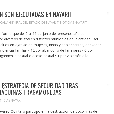
N SON EJECUTADAS EN NAYARIT
SCALIA GENERAL DEL ESTADO DE NAYARIT
,
NOTICIAS NAYARIT
informa que del 2 al 16 de junio del presente año se
 diversos delitos en distintos municipios de la entidad. Del
litos en agravio de mujeres, niñas y adolescentes, derivados
violencia familiar •⁠ ⁠12 por abandono de familiares •⁠ ⁠6 por
stigamiento sexual o acoso sexual •⁠ ⁠1 por violación a la
 ESTRATEGIA DE SEGURIDAD TRAS
 MÁQUINAS TRAGAMONEDAS
TICIAS NAYARIT
avarro Quintero participó en la destrucción de poco más de