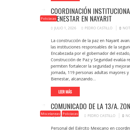
COORDINACIÓN INSTITUCIONAL
BIENESTAR EN NAYARIT
Policíacas
JULIO 1, 2026
PEDRO CASTILLO
NOT
La construcción de la paz en Nayarit avanz
las instituciones responsables de la segurid
Encabezada por el gobernador del estado,
Construcción de Paz y Seguridad evalúa re
permiten fortalecer la seguridad y mejorar 
jornada, 119 personas adultas mayores y 
Bienestar, alcanzando…
LEER MÁS
COMUNICADO DE LA 13/A. ZON
Miscelaneas
Policíacas
JUNIO 30, 2026
PEDRO CASTILLO
NO
Personal del Ejército Mexicano en coordin