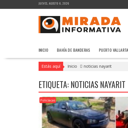
Saltar
JUEVES, AGOSTO 6, 2026
al
contenido
INICIO
BAHÍA DE BANDERAS
PUERTO VALLART
Estás aquí
Inicio
noticias nayarit
ETIQUETA:
NOTICIAS NAYARIT
Policíacas