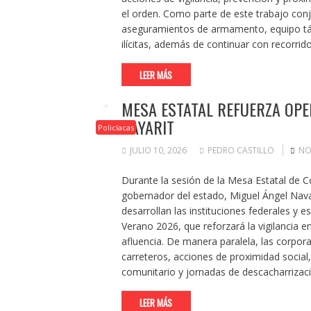
el orden. Como parte de este trabajo conj
aseguramientos de armamento, equipo táct
ilícitas, además de continuar con recorrid
LEER MÁS
MESA ESTATAL REFUERZA OPE
NAYARIT
Policíacas
JULIO 10, 2026
PEDRO CASTILLO
NO
Durante la sesión de la Mesa Estatal de C
gobernador del estado, Miguel Ángel Nava
desarrollan las instituciones federales y
Verano 2026, que reforzará la vigilancia e
afluencia. De manera paralela, las corpora
carreteros, acciones de proximidad social,
comunitario y jornadas de descacharrizac
LEER MÁS