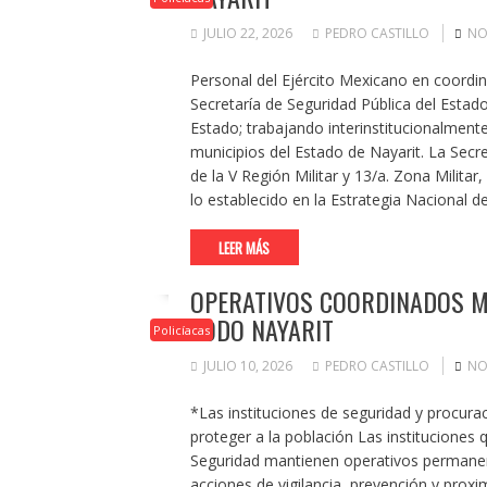
JULIO 22, 2026
PEDRO CASTILLO
NO
Personal del Ejército Mexicano en coordin
Secretaría de Seguridad Pública del Estado
Estado; trabajando interinstitucionalment
municipios del Estado de Nayarit. La Secr
de la V Región Militar y 13/a. Zona Milita
lo establecido en la Estrategia Nacional d
LEER MÁS
OPERATIVOS COORDINADOS MA
TODO NAYARIT
Policíacas
JULIO 10, 2026
PEDRO CASTILLO
NO
*Las instituciones de seguridad y procur
proteger a la población Las instituciones 
Seguridad mantienen operativos permanent
acciones de vigilancia, prevención y proxi