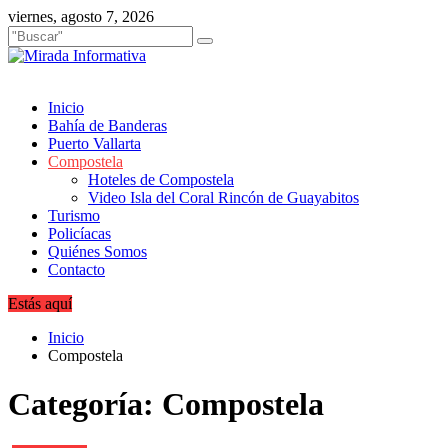
Saltar
viernes, agosto 7, 2026
al
contenido
Inicio
Bahía de Banderas
Puerto Vallarta
Compostela
Hoteles de Compostela
Video Isla del Coral Rincón de Guayabitos
Turismo
Policíacas
Quiénes Somos
Contacto
Estás aquí
Inicio
Compostela
Categoría:
Compostela