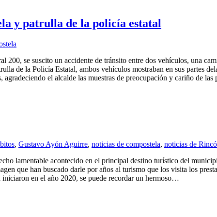
 y patrulla de la policía estatal
ostela
eral 200, se suscito un accidente de tránsito entre dos vehículos, una ca
lla de la Policía Estatal, ambos vehículos mostraban en sus partes del
, agradeciendo el alcalde las muestras de preocupación y cariño de las
bitos
,
Gustavo Ayón Aguirre
,
noticias de compostela
,
noticias de Rinc
echo lamentable acontecido en el principal destino turístico del munici
magen que han buscado darle por años al turismo que los visita los presta
a iniciaron en el año 2020, se puede recordar un hermoso…