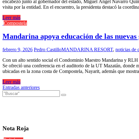
encabezó junto al gobernador del estado, Miguel Ángel Navarro Quint
visita por la entidad. En el encuentro, la presidenta destacó la coor
Leer más
Compostela
Mandarina apoya educación de las nuevas 
febrero 9, 2026
Pedro Castillo
MANDARINA RESORT
,
noticias de
Con un alto sentido social el Condominio Maestro Mandarina y RLH Pr
Se ofreció una conferencia en el auditorio de la UT Mazatán, donde m
ubicadas en la zona costa de Compostela, Nayarit, además que mostrar
Leer más
Navegación
Entradas anteriores
de
entradas
Nota Roja