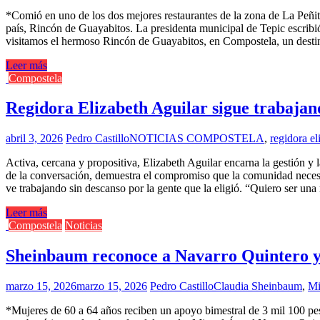
*Comió en uno de los dos mejores restaurantes de la zona de La Peñit
país, Rincón de Guayabitos. La presidenta municipal de Tepic escribió
visitamos el hermoso Rincón de Guayabitos, en Compostela, un destino
Leer más
Compostela
Regidora Elizabeth Aguilar sigue trabaja
abril 3, 2026
Pedro Castillo
NOTICIAS COMPOSTELA
,
regidora el
Activa, cercana y propositiva, Elizabeth Aguilar encarna la gestión y
de la conversación, demuestra el compromiso que la comunidad necesit
ve trabajando sin descanso por la gente que la eligió. “Quiero ser u
Leer más
Compostela
Noticias
Sheinbaum reconoce a Navarro Quintero y 
marzo 15, 2026
marzo 15, 2026
Pedro Castillo
Claudia Sheinbaum
,
Mi
*Mujeres de 60 a 64 años reciben un apoyo bimestral de 3 mil 100 pes