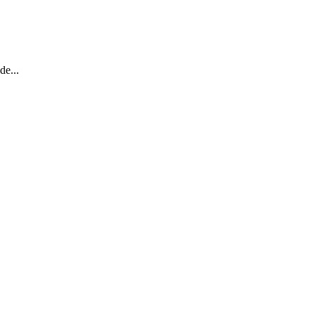
de...