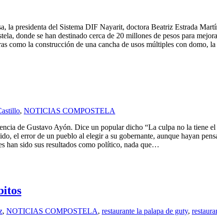
 la presidenta del Sistema DIF Nayarit, doctora Beatriz Estrada Martíne
la, donde se han destinado cerca de 20 millones de pesos para mejorar 
 obras como la construcción de una cancha de usos múltiples con domo, 
astillo
,
NOTICIAS COMPOSTELA
cia de Gustavo Ayón. Dice un popular dicho “La culpa no la tiene el i
do, el error de un pueblo al elegir a su gobernante, aunque hayan pensad
res han sido sus resultados como político, nada que…
bitos
z
,
NOTICIAS COMPOSTELA
,
restaurante la palapa de guty
,
restaura