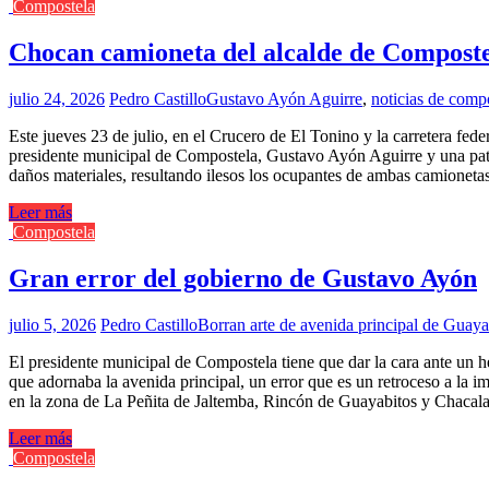
Compostela
Chocan camioneta del alcalde de Compostela
julio 24, 2026
Pedro Castillo
Gustavo Ayón Aguirre
,
noticias de comp
Este jueves 23 de julio, en el Crucero de El Tonino y la carretera fed
presidente municipal de Compostela, Gustavo Ayón Aguirre y una patru
daños materiales, resultando ilesos los ocupantes de ambas camionetas
Leer más
Compostela
Gran error del gobierno de Gustavo Ayón
julio 5, 2026
Pedro Castillo
Borran arte de avenida principal de Guaya
El presidente municipal de Compostela tiene que dar la cara ante un h
que adornaba la avenida principal, un error que es un retroceso a la i
en la zona de La Peñita de Jaltemba, Rincón de Guayabitos y Chacal
Leer más
Compostela