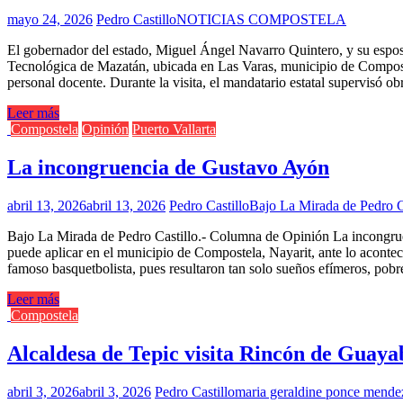
mayo 24, 2026
Pedro Castillo
NOTICIAS COMPOSTELA
El gobernador del estado, Miguel Ángel Navarro Quintero, y su esposa,
Tecnológica de Mazatán, ubicada en Las Varas, municipio de Composte
personal docente. Durante la visita, el mandatario estatal supervisó
Leer más
Compostela
Opinión
Puerto Vallarta
La incongruencia de Gustavo Ayón
abril 13, 2026
abril 13, 2026
Pedro Castillo
Bajo La Mirada de Pedro C
Bajo La Mirada de Pedro Castillo.- Columna de Opinión La incongruen
puede aplicar en el municipio de Compostela, Nayarit, ante lo aconteci
famoso basquetbolista, pues resultaron tan solo sueños efímeros, pob
Leer más
Compostela
Alcaldesa de Tepic visita Rincón de Guaya
abril 3, 2026
abril 3, 2026
Pedro Castillo
maria geraldine ponce mende