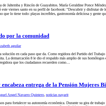
a de Jaltemba y Rincón de Guayabitos. María Geraldine Ponce Méndez vis
 este viernes santo en su perfil de facebook: “Descubrir y disfrutar de
 que lo tiene todo: playas increíbles, gastronomía deliciosa y gente 
ndo por la comunidad
izabeth aguilar
 la solución en cada paso que da. Como regidora del Partido del Trabaj
a. La demarcación 8 le dio el respaldo más amplio de sus homólogos en 
na regidora que los ciudadanos recuerden como…
encabeza entrega de la Pensión Mujeres B
guel Angel Navarro Quintero
,
noticias nayarit
os para fortalecer su autonomía económica. Durante su gira de trabajo