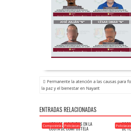
NAVEGACIÓN
Permanente la atención a las causas para fo
DE
la paz y el bienestar en Nayarit
ENTRADAS
ENTRADAS RELACIONADAS
HECHOS VIOLENTOS EN LA
PRES
Compostela
Policíacas
Policíaca
COSTA DE COMPOSTELA
DE T