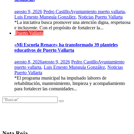
agosto 9, 2026
Pedro Castillo
Ayuntamiento puerto vallarta
,
Luis Ernesto Munguía González
,
Noticias Puerto Vallarta
*La iniciativa busca promover una atención digna, respetuosa
e incluyente. Con el propósito de fortalecer la...
Puerto Vallarta
«Mi Escuela Renace» ha transformado 39 planteles
educativos de Puerto Vallarta
agosto 8, 2026
agosto 9, 2026
Pedro Castillo
Ayuntamiento
puerto vallarta
,
Luis Ernesto Munguía González
,
Noticias
Puerto Vallarta
*El programa municipal ha impulsado labores de
rehabilitación, mantenimiento, limpieza y acompañamiento
para fortalecer las comunidades...
Nota Roja