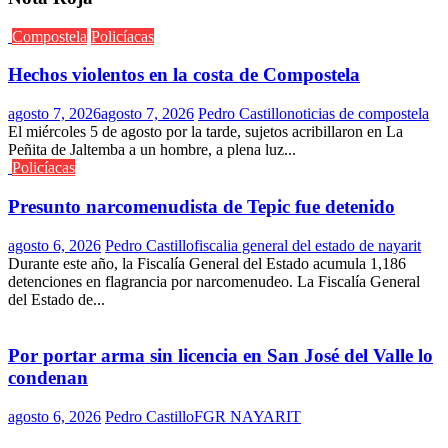
Compostela
Policíacas
Hechos violentos en la costa de Compostela
agosto 7, 2026
agosto 7, 2026
Pedro Castillo
noticias de compostela
El miércoles 5 de agosto por la tarde, sujetos acribillaron en La
Peñita de Jaltemba a un hombre, a plena luz...
Policíacas
Presunto narcomenudista de Tepic fue detenido
agosto 6, 2026
Pedro Castillo
fiscalia general del estado de nayarit
Durante este año, la Fiscalía General del Estado acumula 1,186
detenciones en flagrancia por narcomenudeo. La Fiscalía General
del Estado de...
Por portar arma sin licencia en San José del Valle lo
condenan
agosto 6, 2026
Pedro Castillo
FGR NAYARIT