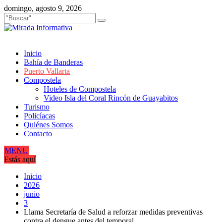
Saltar
domingo, agosto 9, 2026
al
contenido
Inicio
Bahía de Banderas
Puerto Vallarta
Compostela
Hoteles de Compostela
Video Isla del Coral Rincón de Guayabitos
Turismo
Policíacas
Quiénes Somos
Contacto
MENU
Estás aquí
Inicio
2026
junio
3
Llama Secretaría de Salud a reforzar medidas preventivas
contra el dengue antes del temporal