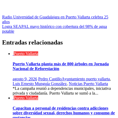
Navegación
Radio Universidad de Guadalajara en Puerto Vallarta celebra 25
años
de
Logra SEAPAL mayo histórico con cobertura del 98% de agua
entradas
potable
Entradas relacionadas
Puerto Vallarta
Puerto Vallarta planta más de 800 árboles en Jornada
Nacional de Reforestación
agosto 9, 2026
Pedro Castillo
Ayuntamiento puerto vallarta
,
Luis Ernesto Munguía González
,
Noticias Puerto Vallarta
*La campaña reunió a dependencias municipales, iniciativa
privada y ciudadanía. Puerto Vallarta se sumó a la...
Puerto Vallarta
Capacitan a personal de residencias contra adicciones
sobre diversidad sexual, derechos humanos y consumo de
sustancias