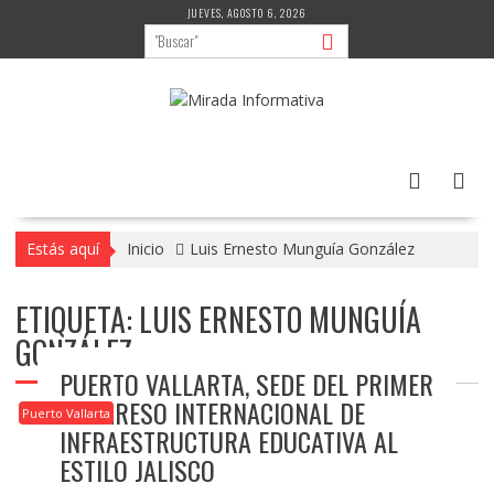
Saltar
JUEVES, AGOSTO 6, 2026
al
contenido
Estás aquí
Inicio
Luis Ernesto Munguía González
ETIQUETA:
LUIS ERNESTO MUNGUÍA
GONZÁLEZ
PUERTO VALLARTA, SEDE DEL PRIMER
CONGRESO INTERNACIONAL DE
Puerto Vallarta
INFRAESTRUCTURA EDUCATIVA AL
ESTILO JALISCO