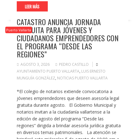
LEER MÁS
CATASTRO ANUNCIA JORNADA
GRATUITA PARA JÓVENES Y
Puerto Vallarta
CIUDADANOS EMPRENDEDORES CON
EL PROGRAMA “DESDE LAS
REGIONES”
AGOSTO 3, 2026
PEDRO CASTILLO
AYUNTAMIENTO PUERTO VALLARTA
,
LUIS ERNESTO
MUNGUÍA GONZÁLEZ
,
NOTICIAS PUERTO VALLARTA
*El colegio de notarios extiende convocatoria a
jóvenes emprendedores que deseen asesoría legal
gratuita durante agosto. El Gobierno Municipal y
notarios invitan a la ciudadanía vallartense a la
edición de agosto del programa “Desde las
regiones” dirigida a brindar asesoría jurídica gratuita
en diversos temas patrimoniales. La atención se