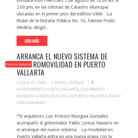
brindará este miércoles 5 de agosto de 10:00 am a
2:00 pm, en las oficinas de Catastro Municipal
ubicadas en el primer piso del edificio UMA. La
titular de la Notaría Pública No. 10, Fabiola Prado
Medina, dirigió…
LEER MÁS
ARRANCA EL NUEVO SISTEMA DE
ELECTROMOVILIDAD EN PUERTO
Puerto Vallarta
VALLARTA
JULIO 31, 2026
PEDRO CASTILLO
AYUNTAMIENTO PUERTO VALLARTA
,
LUIS ERNESTO
MUNGUÍA GONZÁLEZ
,
NOTICIAS PUERTO VALLARTA
,
PABLO
LEMUS NAVARRO
*El arquitecto Luis Ernesto Munguía González
acompañó al gobernador Pablo Lemus Navarro en
el arranque del nuevo sistema. La movilidad en
Puerto Vallarta entra en una nueva etapa con la