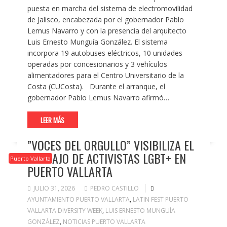
puesta en marcha del sistema de electromovilidad
de Jalisco, encabezada por el gobernador Pablo
Lemus Navarro y con la presencia del arquitecto
Luis Ernesto Munguía González. El sistema
incorpora 19 autobuses eléctricos, 10 unidades
operadas por concesionarios y 3 vehículos
alimentadores para el Centro Universitario de la
Costa (CUCosta). Durante el arranque, el
gobernador Pablo Lemus Navarro afirmó…
LEER MÁS
”VOCES DEL ORGULLO” VISIBILIZA EL
TRABAJO DE ACTIVISTAS LGBT+ EN
Puerto Vallarta
PUERTO VALLARTA
JULIO 31, 2026
PEDRO CASTILLO
AYUNTAMIENTO PUERTO VALLARTA
,
LATIN FEST PUERTO
VALLARTA DIVERSITY WEEK
,
LUIS ERNESTO MUNGUÍA
GONZÁLEZ
,
NOTICIAS PUERTO VALLARTA