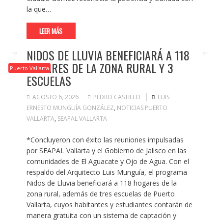
la que…
LEER MÁS
NIDOS DE LLUVIA BENEFICIARÁ A 118
HOGARES DE LA ZONA RURAL Y 3
Puerto Vallarta
ESCUELAS
AGOSTO 6, 2026
PEDRO CASTILLO
LUIS
ERNESTO MUNGUÍA GONZÁLEZ
,
NOTICIAS PUERTO
VALLARTA
,
SEAPAL VALLARTA
*Concluyeron con éxito las reuniones impulsadas
por SEAPAL Vallarta y el Gobierno de Jalisco en las
comunidades de El Aguacate y Ojo de Agua. Con el
respaldo del Arquitecto Luis Munguía, el programa
Nidos de Lluvia beneficiará a 118 hogares de la
zona rural, además de tres escuelas de Puerto
Vallarta, cuyos habitantes y estudiantes contarán de
manera gratuita con un sistema de captación y