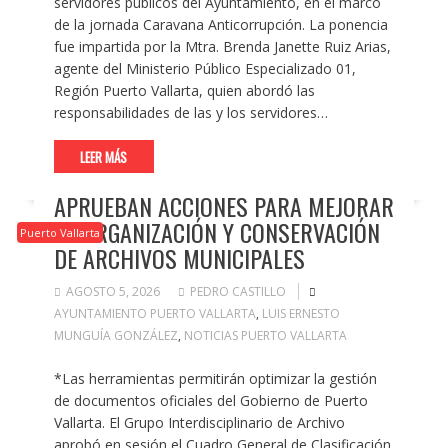
servidores públicos del Ayuntamiento, en el marco
de la jornada Caravana Anticorrupción. La ponencia
fue impartida por la Mtra. Brenda Janette Ruiz Arias,
agente del Ministerio Público Especializado 01,
Región Puerto Vallarta, quien abordó las
responsabilidades de las y los servidores…
LEER MÁS
APRUEBAN ACCIONES PARA MEJORAR
LA ORGANIZACIÓN Y CONSERVACIÓN
Puerto Vallarta
DE ARCHIVOS MUNICIPALES
AGOSTO 5, 2026
PEDRO CASTILLO
AYUNTAMIENTO PUERTO VALLARTA
,
LUIS ERNESTO
MUNGUÍA GONZÁLEZ
,
NOTICIAS PUERTO VALLARTA
*Las herramientas permitirán optimizar la gestión
de documentos oficiales del Gobierno de Puerto
Vallarta. El Grupo Interdisciplinario de Archivo
aprobó en sesión el Cuadro General de Clasificación