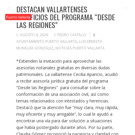
DESTACAN VALLARTENSES
BENEFICIOS DEL PROGRAMA “DESDE
Puerto Vallarta
LAS REGIONES”
AGOSTO 6, 2026
PEDRO CASTILLO
AYUNTAMIENTO PUERTO VALLARTA
,
LUIS ERNESTO
MUNGUÍA GONZÁLEZ
,
NOTICIAS PUERTO VALLARTA
*Extienden la invitación para aprovechar las
asesorías notariales gratuitas en diversas dudas
patrimoniales. La vallartense Cecilia Aparicio, acudió
a recibir asesoría jurídica gratuita del programa
“Desde las Regiones” para consultar sobre la
conformación de una asociación civil, así como
temas relacionados con intestados y herencias.
Destacó que la atención fue “muy clara, muy rápida,
muy eficiente y muy amigable”, lo cual le ayudó a
encontrar una vía para dar solución a situaciones
que había postergado durante años. Por su parte,
Claudia Gómez reconoció la paciencia y claridad con