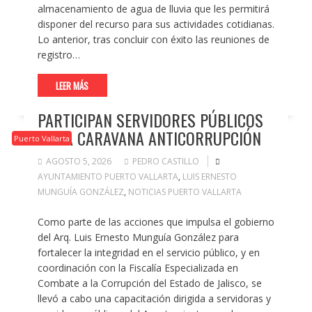
almacenamiento de agua de lluvia que les permitirá
disponer del recurso para sus actividades cotidianas.
Lo anterior, tras concluir con éxito las reuniones de
registro…
LEER MÁS
PARTICIPAN SERVIDORES PÚBLICOS
EN LA CARAVANA ANTICORRUPCIÓN
Puerto Vallarta
AGOSTO 5, 2026
PEDRO CASTILLO
AYUNTAMIENTO PUERTO VALLARTA
,
LUIS ERNESTO
MUNGUÍA GONZÁLEZ
,
NOTICIAS PUERTO VALLARTA
Como parte de las acciones que impulsa el gobierno
del Arq. Luis Ernesto Munguía González para
fortalecer la integridad en el servicio público, y en
coordinación con la Fiscalía Especializada en
Combate a la Corrupción del Estado de Jalisco, se
llevó a cabo una capacitación dirigida a servidoras y