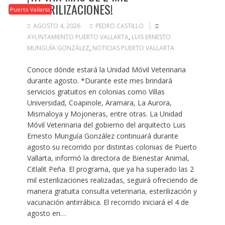
ESTERILIZACIONES!
Puerto Vallarta
AGOSTO 4, 2026
PEDRO CASTILLO
AYUNTAMIENTO PUERTO VALLARTA
,
LUIS ERNESTO
MUNGUÍA GONZÁLEZ
,
NOTICIAS PUERTO VALLARTA
Conoce dónde estará la Unidad Móvil Veterinaria
durante agosto. *Durante este mes brindará
servicios gratuitos en colonias como Villas
Universidad, Coapinole, Aramara, La Aurora,
Mismaloya y Mojoneras, entre otras. La Unidad
Móvil Veterinaria del gobierno del arquitecto Luis
Ernesto Munguía González continuará durante
agosto su recorrido por distintas colonias de Puerto
Vallarta, informó la directora de Bienestar Animal,
Citlalit Peña. El programa, que ya ha superado las 2
mil esterilizaciones realizadas, seguirá ofreciendo de
manera gratuita consulta veterinaria, esterilización y
vacunación antirrábica. El recorrido iniciará el 4 de
agosto en…