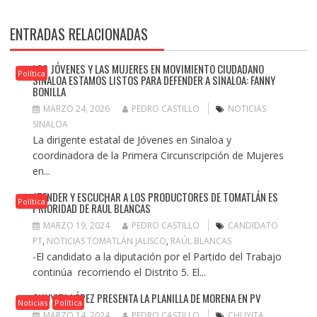
ENTRADAS RELACIONADAS
LOS JÓVENES Y LAS MUJERES EN MOVIMIENTO CIUDADANO
Política
SINALOA ESTAMOS LISTOS PARA DEFENDER A SINALOA: FANNY
BONILLA
MARZO 24, 2026
PEDRO CASTILLO
NOTICIAS
SINALOA
La dirigente estatal de Jóvenes en Sinaloa y
coordinadora de la Primera Circunscripción de Mujeres
en...
ATENDER Y ESCUCHAR A LOS PRODUCTORES DE TOMATLÁN ES
Política
PRIORIDAD DE RAÚL BLANCAS
MARZO 19, 2024
PEDRO CASTILLO
CANDIDATO
PT
,
NOTICIAS TOMATLÁN JALISCO
,
RAÚL BLANCAS
-El candidato a la diputación por el Partido del Trabajo
continúa recorriendo el Distrito 5. El...
CHUYITA LÓPEZ PRESENTA LA PLANILLA DE MORENA EN PV
Noticias
Política
MARZO 14, 2024
PEDRO CASTILLO
CHUYITA