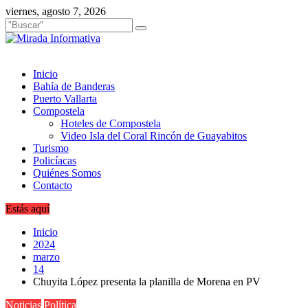
Saltar
viernes, agosto 7, 2026
al
contenido
Inicio
Bahía de Banderas
Puerto Vallarta
Compostela
Hoteles de Compostela
Video Isla del Coral Rincón de Guayabitos
Turismo
Policíacas
Quiénes Somos
Contacto
Estás aquí
Inicio
2024
marzo
14
Chuyita López presenta la planilla de Morena en PV
Noticias
Política