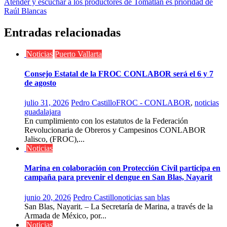
Atender y escuchar a los productores de Tomatlán es prioridad de
entradas
Raúl Blancas
Entradas relacionadas
Noticias
Puerto Vallarta
Consejo Estatal de la FROC CONLABOR será el 6 y 7
de agosto
julio 31, 2026
Pedro Castillo
FROC - CONLABOR
,
noticias
guadalajara
En cumplimiento con los estatutos de la Federación
Revolucionaria de Obreros y Campesinos CONLABOR
Jalisco, (FROC),...
Noticias
Marina en colaboración con Protección Civil participa en
campaña para prevenir el dengue en San Blas, Nayarit
junio 20, 2026
Pedro Castillo
noticias san blas
San Blas, Nayarit. – La Secretaría de Marina, a través de la
Armada de México, por...
Noticias