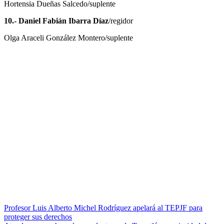
Hortensia Dueñas Salcedo/suplente
10.- Daniel Fabián Ibarra Díaz
/regidor
Olga Araceli González Montero/suplente
Navegación
Profesor Luis Alberto Michel Rodríguez apelará al TEPJF para
proteger sus derechos
de