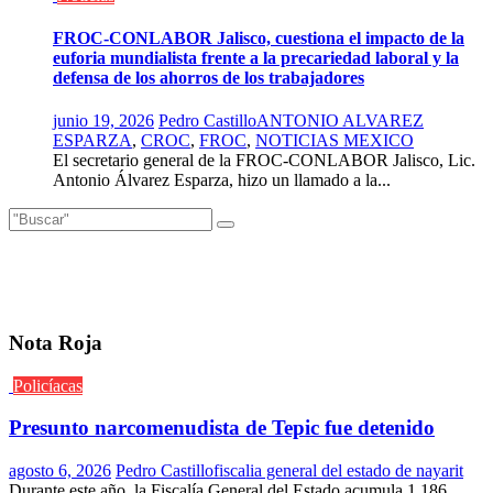
FROC-CONLABOR Jalisco, cuestiona el impacto de la
euforia mundialista frente a la precariedad laboral y la
defensa de los ahorros de los trabajadores
junio 19, 2026
Pedro Castillo
ANTONIO ALVAREZ
ESPARZA
,
CROC
,
FROC
,
NOTICIAS MEXICO
El secretario general de la FROC-CONLABOR Jalisco, Lic.
Antonio Álvarez Esparza, hizo un llamado a la...
Nota Roja
Policíacas
Presunto narcomenudista de Tepic fue detenido
agosto 6, 2026
Pedro Castillo
fiscalia general del estado de nayarit
Durante este año, la Fiscalía General del Estado acumula 1,186