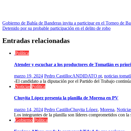
Navegación
Gobierno de Bahía de Banderas invita a participar en el Torneo de Ba
Detenido por su probable participación en el delito de robo
de
entradas
Entradas relacionadas
Política
Atender y escuchar a los productores de Tomatlán es prio
marzo 19, 2024
Pedro Castillo
cANDIDATO pt
,
noticias tomatl
-El candidato a la diputación por el Partido del Trabajo continúa
Noticias
Política
Chuyita López presenta la planilla de Morena en PV
marzo 14, 2024
Pedro Castillo
Chuyita López
,
Morena
,
Noticia
Los integrantes de la planilla son líderes comprometidos con la s
Gobierno
Política