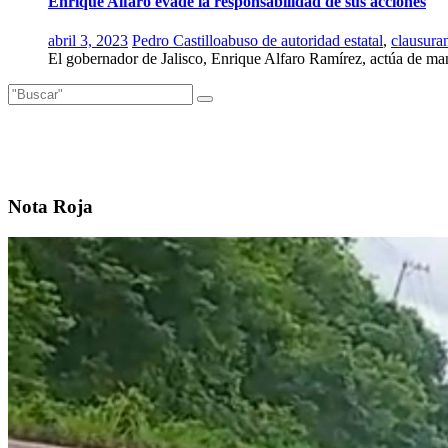
Enrique Alfaro evade la responsabilidad de sus acciones
abril 3, 2023
Pedro Castillo
abuso de autoridad estatal
,
clausura
El gobernador de Jalisco, Enrique Alfaro Ramírez, actúa de mane
Nota Roja