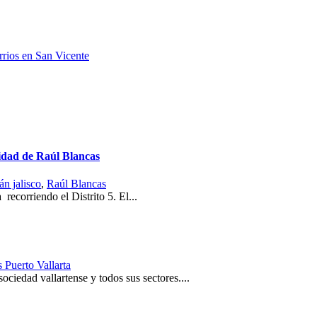
rrios en San Vicente
ridad de Raúl Blancas
án jalisco
,
Raúl Blancas
 recorriendo el Distrito 5. El...
s Puerto Vallarta
ociedad vallartense y todos sus sectores....