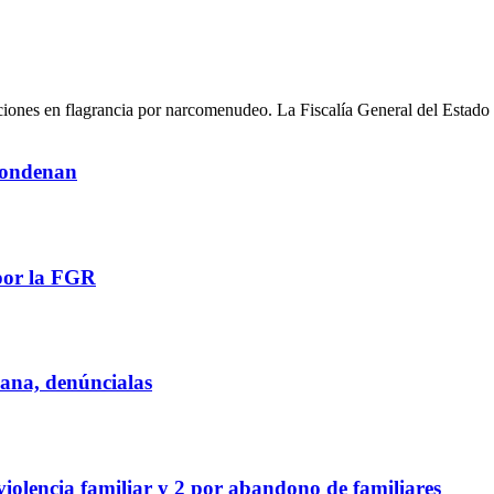
ciones en flagrancia por narcomenudeo. La Fiscalía General del Estado 
 condenan
por la FGR
iana, denúncialas
violencia familiar y 2 por abandono de familiares