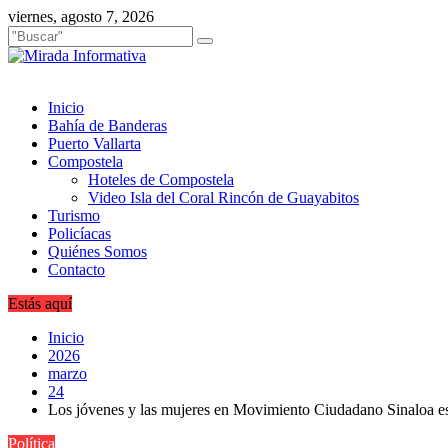
Saltar
viernes, agosto 7, 2026
al
contenido
Inicio
Bahía de Banderas
Puerto Vallarta
Compostela
Hoteles de Compostela
Video Isla del Coral Rincón de Guayabitos
Turismo
Policíacas
Quiénes Somos
Contacto
Estás aquí
Inicio
2026
marzo
24
Los jóvenes y las mujeres en Movimiento Ciudadano Sinaloa est
Política