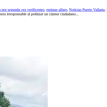
n por segunda vez verificentro
,
enrique alfaro
,
Noticias Puerto Vallarta
,
ra irresponsable al politizar un clamor ciudadano...