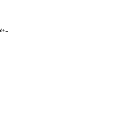
de...