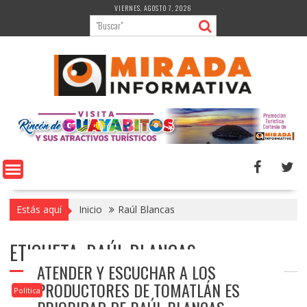
Saltar
VIERNES, AGOSTO 7, 2026
al
contenido
Estás aquí
Inicio
Raúl Blancas
ETIQUETA:
RAÚL BLANCAS
ATENDER Y ESCUCHAR A LOS
PRODUCTORES DE TOMATLÁN ES
Política