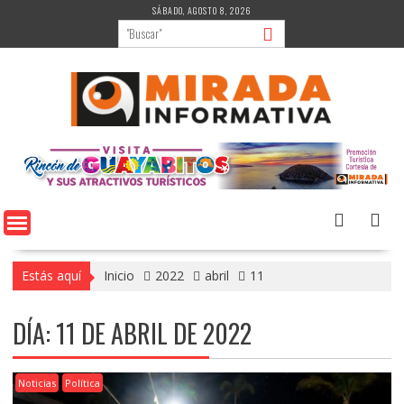
Saltar
SÁBADO, AGOSTO 8, 2026
al
contenido
Estás aquí
Inicio
2022
abril
11
DÍA:
11 DE ABRIL DE 2022
Noticias
Política