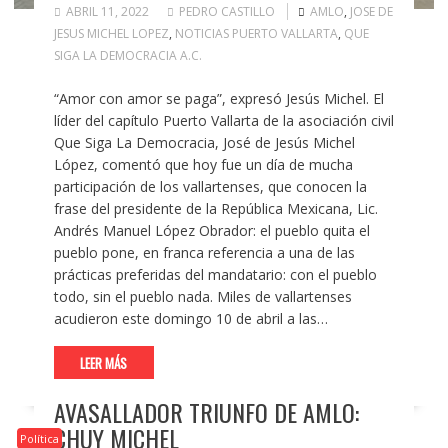
ABRIL 11, 2022
PEDRO CASTILLO
AMLO
,
JOSE DE
JESUS MICHEL LOPEZ
,
NOTICIAS PUERTO VALLARTA
,
QUE
SIGA LA DEMOCRACIA A.C.
“Amor con amor se paga”, expresó Jesús Michel. El
líder del capítulo Puerto Vallarta de la asociación civil
Que Siga La Democracia, José de Jesús Michel
López, comentó que hoy fue un día de mucha
participación de los vallartenses, que conocen la
frase del presidente de la República Mexicana, Lic.
Andrés Manuel López Obrador: el pueblo quita el
pueblo pone, en franca referencia a una de las
prácticas preferidas del mandatario: con el pueblo
todo, sin el pueblo nada. Miles de vallartenses
acudieron este domingo 10 de abril a las…
LEER MÁS
AVASALLADOR TRIUNFO DE AMLO:
CHUY MICHEL
Política