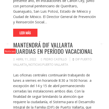
presente año, en instalaciones de Cañón City, junto
con personal penitenciario de Querétaro,
Guanajuato, San Luis Potosí, Estado de México y
Ciudad de México. El Director General de Prevención
y Reinserción Social…
LEER MÁS
MANTENDRÁ DIF VALLARTA
GUARDIAS EN PERÍODO VACACIONAL
Noticias
ABRIL 11, 2022
PEDRO CASTILLO
DIF PUERTO
VALLARTA
,
NOTICIAS PUERTO VALLARTA
Las oficinas centrales continuarán trabajando de
lunes a viernes en horariode 8:30 a 16:00 horas a
excepción del 14 y 15 de abril permaneciendo
cerradas las instalaciones ambos días. Con la
finalidad de seguir brindando la atención que
requiere la ciudadanía, el Sistema para el Desarrollo
Integral de la Familia (DIF) de Puerto Vallarta, que