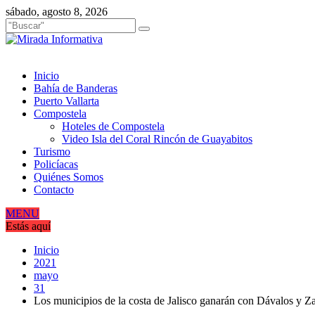
Saltar
sábado, agosto 8, 2026
al
contenido
Inicio
Bahía de Banderas
Puerto Vallarta
Compostela
Hoteles de Compostela
Video Isla del Coral Rincón de Guayabitos
Turismo
Policíacas
Quiénes Somos
Contacto
MENU
Estás aquí
Inicio
2021
mayo
31
Los municipios de la costa de Jalisco ganarán con Dávalos y Z