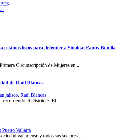
l PES
al
 estamos listos para defender a Sinaloa: Fanny Bonilla
 Primera Circunscripción de Mujeres en...
ridad de Raúl Blancas
án jalisco
,
Raúl Blancas
 recorriendo el Distrito 5. El...
s Puerto Vallarta
ociedad vallartense y todos sus sectores....