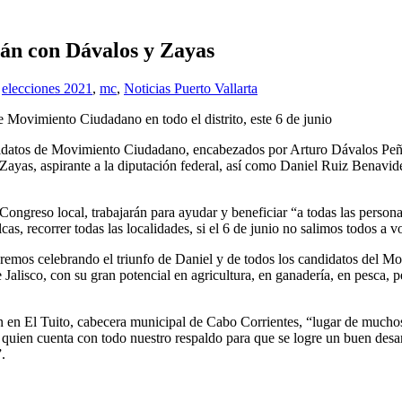
rán con Dávalos y Zayas
,
elecciones 2021
,
mc
,
Noticias Puerto Vallarta
e Movimiento Ciudadano en todo el distrito, este 6 de junio
didatos de Movimiento Ciudadano, encabezados por Arturo Dávalos Peña,
yas, aspirante a la diputación federal, así como Daniel Ruiz Benavide
ongreso local, trabajarán para ayudar y beneficiar “a todas las personas
as, recorrer todas las localidades, si el 6 de junio no salimos todos a 
remos celebrando el triunfo de Daniel y de todos los candidatos del M
Jalisco, con su gran potencial en agricultura, en ganadería, en pesca, 
on en El Tuito, cabecera municipal de Cabo Corrientes, “lugar de muc
quien cuenta con todo nuestro respaldo para que se logre un buen desarr
.