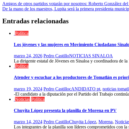
Navegación
Amigos de otros partidos votarán por nosotros: Roberto González de
De la mano de los maestros, Lupita será la primera presidenta municip
de
entradas
Entradas relacionadas
Política
Los jóvenes y las mujeres en Movimiento Ciudadano Sinaloa
marzo 24, 2026
Pedro Castillo
NOTICIAS SINALOA
La dirigente estatal de Jóvenes en Sinaloa y coordinadora de la
Política
Atender y escuchar a los productores de Tomatlán es prio
marzo 19, 2024
Pedro Castillo
cANDIDATO pt
,
noticias tomatl
-El candidato a la diputación por el Partido del Trabajo continúa
Noticias
Política
Chuyita López presenta la planilla de Morena en PV
marzo 14, 2024
Pedro Castillo
Chuyita López
,
Morena
,
Noticia
Los integrantes de la planilla son líderes comprometidos con la s