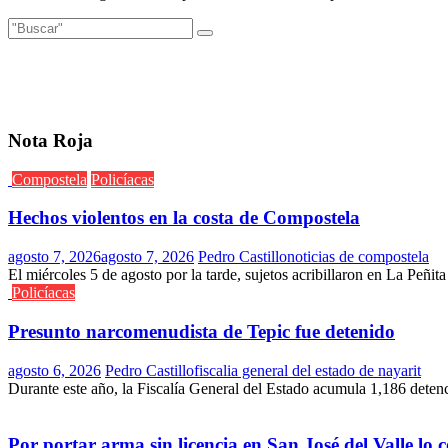
Nota Roja
Compostela
Policíacas
Hechos violentos en la costa de Compostela
agosto 7, 2026
agosto 7, 2026
Pedro Castillo
noticias de compostela
El miércoles 5 de agosto por la tarde, sujetos acribillaron en La Peñit
Policíacas
Presunto narcomenudista de Tepic fue detenido
agosto 6, 2026
Pedro Castillo
fiscalia general del estado de nayarit
Durante este año, la Fiscalía General del Estado acumula 1,186 deten
Por portar arma sin licencia en San José del Valle lo