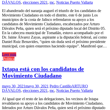
DÁVALOS
,
elecciones 2021
,
mc
,
Noticias Puerto Vallarta
El abanderado del naranja auguró el triunfo de los candidatos de
Movimiento Ciudadano en todo el distrito, este 6 de junio Los
municipios de la costa de Jalisco refrendaron su apoyo a los
candidatos de Movimiento Ciudadano, encabezados por Arturo
Dávalos Peña, quien será el próximo diputado local del Distrito 05.
En la cabecera municipal de Tomatlán, estuvo acompañado por el
Dr. Jaime Álvarez Zayas, aspirante a la diputación federal, así como
Daniel Ruiz Benavides, “quien sin duda será el próximo presidente
municipal, con quien estaremos haciendo equipo”. Manifestó que…
Leer más
Política
Ixtapa está con los candidatos de
Movimiento Ciudadano
mayo 30, 2021
mayo 30, 2021
Pedro Castillo
ARTURO
DÁVALOS
,
elecciones 2021
,
mc
,
Noticias Puerto Vallarta
Al igual que el resto de las delegaciones, los vecinos de Ixtapa
revalidaron su apoyo a los candidatos de Movimiento Ciudadano,
liderados por Arturo Dávalos Peña, quien será el próximo diputado