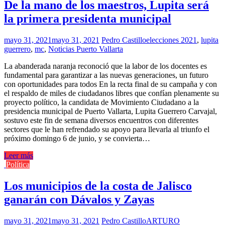
De la mano de los maestros, Lupita será
la primera presidenta municipal
mayo 31, 2021
mayo 31, 2021
Pedro Castillo
elecciones 2021
,
lupita
guerrero
,
mc
,
Noticias Puerto Vallarta
La abanderada naranja reconoció que la labor de los docentes es
fundamental para garantizar a las nuevas generaciones, un futuro
con oportunidades para todos En la recta final de su campaña y con
el respaldo de miles de ciudadanos libres que confían plenamente su
proyecto político, la candidata de Movimiento Ciudadano a la
presidencia municipal de Puerto Vallarta, Lupita Guerrero Carvajal,
sostuvo este fin de semana diversos encuentros con diferentes
sectores que le han refrendado su apoyo para llevarla al triunfo el
próximo domingo 6 de junio, y se convierta…
Leer más
Política
Los municipios de la costa de Jalisco
ganarán con Dávalos y Zayas
mayo 31, 2021
mayo 31, 2021
Pedro Castillo
ARTURO