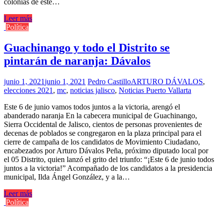
colonias de este…
Leer más
Política
Guachinango y todo el Distrito se
pintarán de naranja: Dávalos
junio 1, 2021
junio 1, 2021
Pedro Castillo
ARTURO DÁVALOS
,
elecciones 2021
,
mc
,
noticias jalisco
,
Noticias Puerto Vallarta
Este 6 de junio vamos todos juntos a la victoria, arengó el
abanderado naranja En la cabecera municipal de Guachinango,
Sierra Occidental de Jalisco, cientos de personas provenientes de
decenas de poblados se congregaron en la plaza principal para el
cierre de campaña de los candidatos de Movimiento Ciudadano,
encabezados por Arturo Dávalos Peña, próximo diputado local por
el 05 Distrito, quien lanzó el grito del triunfo: “¡Este 6 de junio todos
juntos a la victoria!” Acompañado de los candidatos a la presidencia
municipal, Ilda Ángel González, y a la…
Leer más
Política