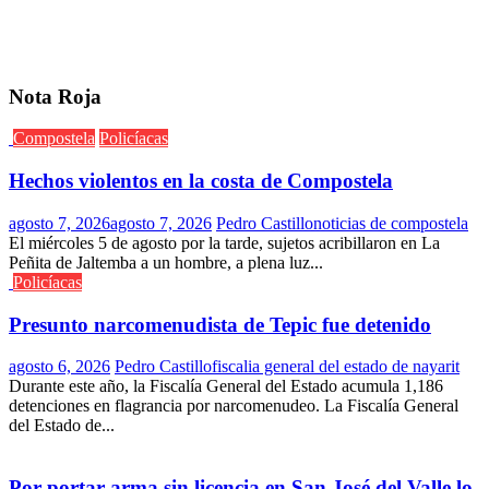
entradas
Nota Roja
Compostela
Policíacas
Hechos violentos en la costa de Compostela
agosto 7, 2026
agosto 7, 2026
Pedro Castillo
noticias de compostela
El miércoles 5 de agosto por la tarde, sujetos acribillaron en La
Peñita de Jaltemba a un hombre, a plena luz...
Policíacas
Presunto narcomenudista de Tepic fue detenido
agosto 6, 2026
Pedro Castillo
fiscalia general del estado de nayarit
Durante este año, la Fiscalía General del Estado acumula 1,186
detenciones en flagrancia por narcomenudeo. La Fiscalía General
del Estado de...
Por portar arma sin licencia en San José del Valle lo