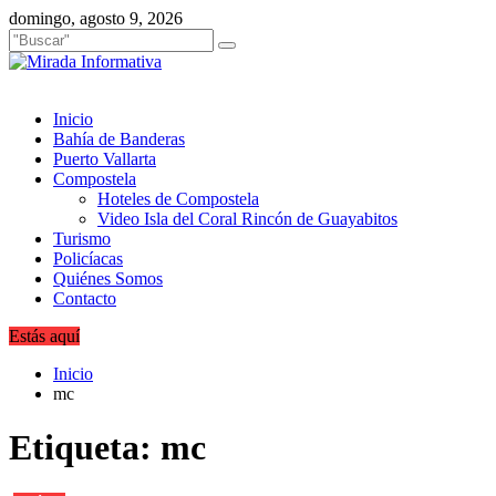
Saltar
domingo, agosto 9, 2026
al
contenido
Inicio
Bahía de Banderas
Puerto Vallarta
Compostela
Hoteles de Compostela
Video Isla del Coral Rincón de Guayabitos
Turismo
Policíacas
Quiénes Somos
Contacto
Estás aquí
Inicio
mc
Etiqueta:
mc