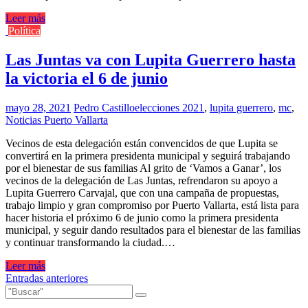
Leer más
Política
Las Juntas va con Lupita Guerrero hasta
la victoria el 6 de junio
mayo 28, 2021
Pedro Castillo
elecciones 2021
,
lupita guerrero
,
mc
,
Noticias Puerto Vallarta
Vecinos de esta delegación están convencidos de que Lupita se
convertirá en la primera presidenta municipal y seguirá trabajando
por el bienestar de sus familias Al grito de ‘Vamos a Ganar’, los
vecinos de la delegación de Las Juntas, refrendaron su apoyo a
Lupita Guerrero Carvajal, que con una campaña de propuestas,
trabajo limpio y gran compromiso por Puerto Vallarta, está lista para
hacer historia el próximo 6 de junio como la primera presidenta
municipal, y seguir dando resultados para el bienestar de las familias
y continuar transformando la ciudad.…
Leer más
Navegación
Entradas anteriores
de