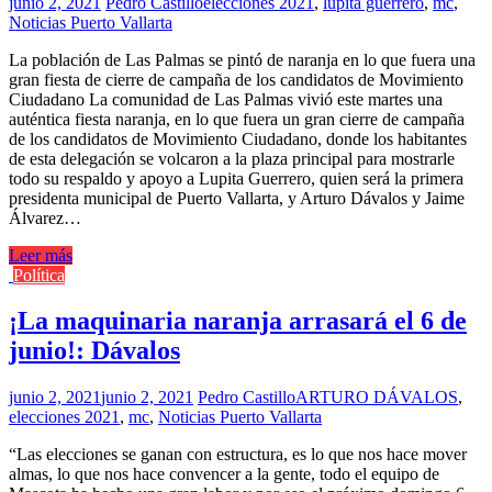
junio 2, 2021
Pedro Castillo
elecciones 2021
,
lupita guerrero
,
mc
,
Noticias Puerto Vallarta
La población de Las Palmas se pintó de naranja en lo que fuera una
gran fiesta de cierre de campaña de los candidatos de Movimiento
Ciudadano La comunidad de Las Palmas vivió este martes una
auténtica fiesta naranja, en lo que fuera un gran cierre de campaña
de los candidatos de Movimiento Ciudadano, donde los habitantes
de esta delegación se volcaron a la plaza principal para mostrarle
todo su respaldo y apoyo a Lupita Guerrero, quien será la primera
presidenta municipal de Puerto Vallarta, y Arturo Dávalos y Jaime
Álvarez…
Leer más
Política
¡La maquinaria naranja arrasará el 6 de
junio!: Dávalos
junio 2, 2021
junio 2, 2021
Pedro Castillo
ARTURO DÁVALOS
,
elecciones 2021
,
mc
,
Noticias Puerto Vallarta
“Las elecciones se ganan con estructura, es lo que nos hace mover
almas, lo que nos hace convencer a la gente, todo el equipo de