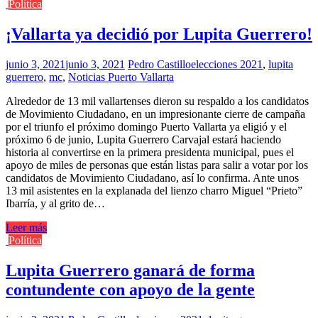
Política
¡Vallarta ya decidió por Lupita Guerrero!
junio 3, 2021
junio 3, 2021
Pedro Castillo
elecciones 2021
,
lupita
guerrero
,
mc
,
Noticias Puerto Vallarta
Alrededor de 13 mil vallartenses dieron su respaldo a los candidatos
de Movimiento Ciudadano, en un impresionante cierre de campaña
por el triunfo el próximo domingo Puerto Vallarta ya eligió y el
próximo 6 de junio, Lupita Guerrero Carvajal estará haciendo
historia al convertirse en la primera presidenta municipal, pues el
apoyo de miles de personas que están listas para salir a votar por los
candidatos de Movimiento Ciudadano, así lo confirma. Ante unos
13 mil asistentes en la explanada del lienzo charro Miguel “Prieto”
Ibarría, y al grito de…
Leer más
Política
Lupita Guerrero ganará de forma
contundente con apoyo de la gente