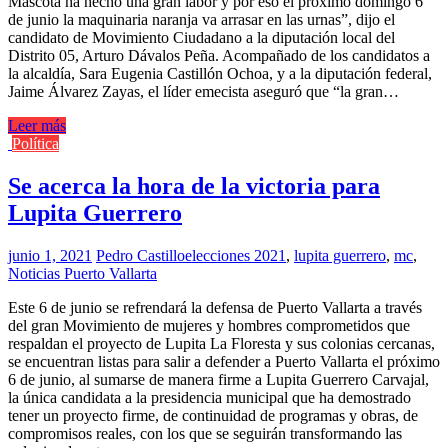
Mascota ha hecho una gran labor y por eso el próximo domingo 6
de junio la maquinaria naranja va arrasar en las urnas”, dijo el
candidato de Movimiento Ciudadano a la diputación local del
Distrito 05, Arturo Dávalos Peña. Acompañado de los candidatos a
la alcaldía, Sara Eugenia Castillón Ochoa, y a la diputación federal,
Jaime Álvarez Zayas, el líder emecista aseguró que “la gran…
Leer más
Política
Se acerca la hora de la victoria para
Lupita Guerrero
junio 1, 2021
Pedro Castillo
elecciones 2021
,
lupita guerrero
,
mc
,
Noticias Puerto Vallarta
Este 6 de junio se refrendará la defensa de Puerto Vallarta a través
del gran Movimiento de mujeres y hombres comprometidos que
respaldan el proyecto de Lupita La Floresta y sus colonias cercanas,
se encuentran listas para salir a defender a Puerto Vallarta el próximo
6 de junio, al sumarse de manera firme a Lupita Guerrero Carvajal,
la única candidata a la presidencia municipal que ha demostrado
tener un proyecto firme, de continuidad de programas y obras, de
compromisos reales, con los que se seguirán transformando las