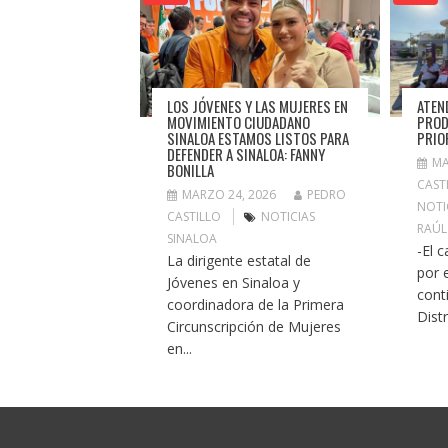
LOS JÓVENES Y LAS MUJERES EN
ATEN
MOVIMIENTO CIUDADANO
PROD
SINALOA ESTAMOS LISTOS PARA
PRIO
DEFENDER A SINALOA: FANNY
MA
BONILLA
CAST
MARZO 24, 2026
PEDRO
NOTI
CASTILLO
NOTICIAS
RAÚL
SINALOA
-El 
La dirigente estatal de
por 
Jóvenes en Sinaloa y
cont
coordinadora de la Primera
Distr
Circunscripción de Mujeres
en...