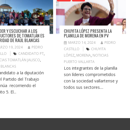
DER Y ESCUCHAR A LOS
CHUYITA LÓPEZ PRESENTA LA
UCTORES DE TOMATLÁN ES
PLANILLA DE MORENA EN PV
RIDAD DE RAÚL BLANCAS
MARZO 14, 2024
PEDRO
RZO 19, 2024
PEDRO
CASTILLO
CHUYITA
ILLO
CANDIDATO PT
,
LÓPEZ
,
MORENA
,
NOTICIAS
CIAS TOMATLÁN JALISCO
,
PUERTO VALLARTA
 BLANCAS
Los integrantes de la planilla
candidato a la diputación
son líderes comprometidos
el Partido del Trabajo
con la sociedad vallartense y
inúa recorriendo el
todos sus sectores....
ito 5. El...