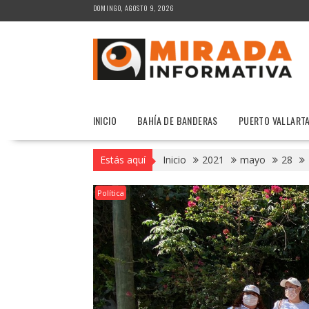
Saltar
DOMINGO, AGOSTO 9, 2026
al
contenido
INICIO
BAHÍA DE BANDERAS
PUERTO VALLART
Estás aquí
Inicio
2021
mayo
28
Política