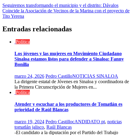
Navegación
Seguiremos transformando el municipio y el distrito: Dávalos
Coincide la Asociación de Vecinos de la Marina con el proyecto de
de
Tito Yerena
entradas
Entradas relacionadas
Política
Los jóvenes y las mujeres en Movimiento Ciudadano
Sinaloa estamos listos para defender a Sinaloa: Fanny
Bonilla
marzo 24, 2026
Pedro Castillo
NOTICIAS SINALOA
La dirigente estatal de Jóvenes en Sinaloa y coordinadora de
la Primera Circunscripción de Mujeres en...
Política
Atender y escuchar a los productores de Tomatlán es
prioridad de Raúl Blancas
marzo 19, 2024
Pedro Castillo
cANDIDATO pt
,
noticias
tomatlán jalisco
,
Raúl Blancas
-El candidato a la diputación por el Partido del Trabajo