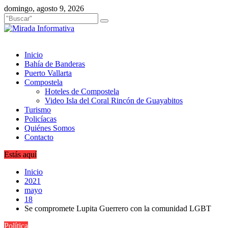
Saltar
domingo, agosto 9, 2026
al
contenido
Inicio
Bahía de Banderas
Puerto Vallarta
Compostela
Hoteles de Compostela
Video Isla del Coral Rincón de Guayabitos
Turismo
Policíacas
Quiénes Somos
Contacto
Estás aquí
Inicio
2021
mayo
18
Se compromete Lupita Guerrero con la comunidad LGBT
Política