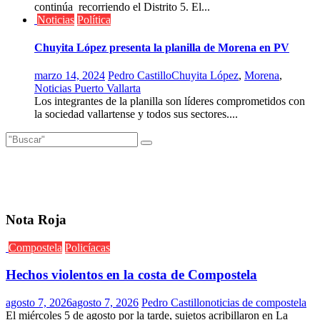
continúa recorriendo el Distrito 5. El...
Noticias
Política
Chuyita López presenta la planilla de Morena en PV
marzo 14, 2024
Pedro Castillo
Chuyita López
,
Morena
,
Noticias Puerto Vallarta
Los integrantes de la planilla son líderes comprometidos con
la sociedad vallartense y todos sus sectores....
Nota Roja
Compostela
Policíacas
Hechos violentos en la costa de Compostela
agosto 7, 2026
agosto 7, 2026
Pedro Castillo
noticias de compostela
El miércoles 5 de agosto por la tarde, sujetos acribillaron en La