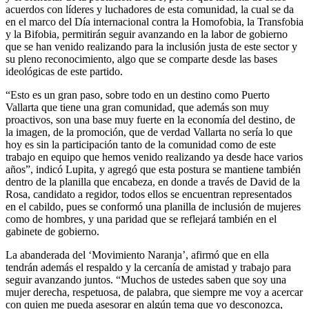
acuerdos con líderes y luchadores de esta comunidad, la cual se da
en el marco del Día internacional contra la Homofobia, la Transfobia
y la Bifobia, permitirán seguir avanzando en la labor de gobierno
que se han venido realizando para la inclusión justa de este sector y
su pleno reconocimiento, algo que se comparte desde las bases
ideológicas de este partido.
“Esto es un gran paso, sobre todo en un destino como Puerto
Vallarta que tiene una gran comunidad, que además son muy
proactivos, son una base muy fuerte en la economía del destino, de
la imagen, de la promoción, que de verdad Vallarta no sería lo que
hoy es sin la participación tanto de la comunidad como de este
trabajo en equipo que hemos venido realizando ya desde hace varios
años”, indicó Lupita, y agregó que esta postura se mantiene también
dentro de la planilla que encabeza, en donde a través de David de la
Rosa, candidato a regidor, todos ellos se encuentran representados
en el cabildo, pues se conformó una planilla de inclusión de mujeres
como de hombres, y una paridad que se reflejará también en el
gabinete de gobierno.
La abanderada del ‘Movimiento Naranja’, afirmó que en ella
tendrán además el respaldo y la cercanía de amistad y trabajo para
seguir avanzando juntos. “Muchos de ustedes saben que soy una
mujer derecha, respetuosa, de palabra, que siempre me voy a acercar
con quien me pueda asesorar en algún tema que yo desconozca,