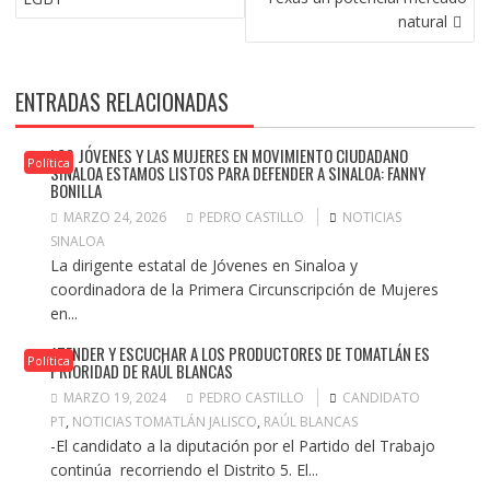
natural
ENTRADAS RELACIONADAS
LOS JÓVENES Y LAS MUJERES EN MOVIMIENTO CIUDADANO
Política
SINALOA ESTAMOS LISTOS PARA DEFENDER A SINALOA: FANNY
BONILLA
MARZO 24, 2026
PEDRO CASTILLO
NOTICIAS
SINALOA
La dirigente estatal de Jóvenes en Sinaloa y
coordinadora de la Primera Circunscripción de Mujeres
en...
ATENDER Y ESCUCHAR A LOS PRODUCTORES DE TOMATLÁN ES
Política
PRIORIDAD DE RAÚL BLANCAS
MARZO 19, 2024
PEDRO CASTILLO
CANDIDATO
PT
,
NOTICIAS TOMATLÁN JALISCO
,
RAÚL BLANCAS
-El candidato a la diputación por el Partido del Trabajo
continúa recorriendo el Distrito 5. El...