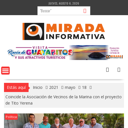
Saltar
JUEVES, AGOSTO 6, 2026
al
contenido
Estás aquí
Inicio
2021
mayo
18
Coincide la Asociación de Vecinos de la Marina con el proyecto
de Tito Yerena
Política