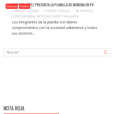
CHUYITA LÓPEZ PRESENTA LA PLANILLA DE MORENA EN PV
Noticias
Política
MARZO 14, 2024
PEDRO CASTILLO
CHUYITA
LÓPEZ
,
MORENA
,
NOTICIAS PUERTO VALLARTA
Los integrantes de la planilla son líderes
comprometidos con la sociedad vallartense y todos
sus sectores....
NOTA ROJA