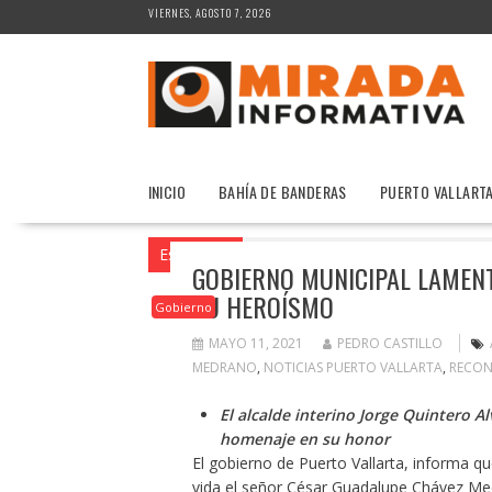
Saltar
VIERNES, AGOSTO 7, 2026
al
contenido
INICIO
BAHÍA DE BANDERAS
PUERTO VALLART
Estás aquí
Inicio
2021
mayo
11
GOBIERNO MUNICIPAL LAMENT
SU HEROÍSMO
Gobierno
MAYO 11, 2021
PEDRO CASTILLO
MEDRANO
,
NOTICIAS PUERTO VALLARTA
,
RECON
El alcalde interino Jorge Quintero 
homenaje en su honor
El gobierno de Puerto Vallarta, informa q
vida el señor César Guadalupe Chávez Medr