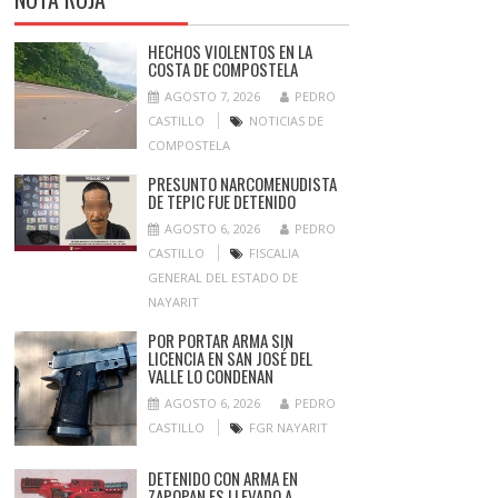
HECHOS VIOLENTOS EN LA
COSTA DE COMPOSTELA
AGOSTO 7, 2026
PEDRO
CASTILLO
NOTICIAS DE
COMPOSTELA
PRESUNTO NARCOMENUDISTA
DE TEPIC FUE DETENIDO
AGOSTO 6, 2026
PEDRO
CASTILLO
FISCALIA
GENERAL DEL ESTADO DE
NAYARIT
POR PORTAR ARMA SIN
LICENCIA EN SAN JOSÉ DEL
VALLE LO CONDENAN
AGOSTO 6, 2026
PEDRO
CASTILLO
FGR NAYARIT
DETENIDO CON ARMA EN
ZAPOPAN ES LLEVADO A