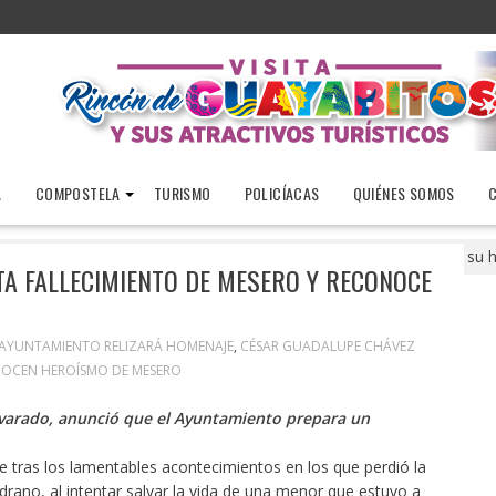
A
COMPOSTELA
TURISMO
POLICÍACAS
QUIÉNES SOMOS
Gobierno municipal lamenta fallecimiento de mesero y reconoce su 
A FALLECIMIENTO DE MESERO Y RECONOCE
AYUNTAMIENTO RELIZARÁ HOMENAJE
,
CÉSAR GUADALUPE CHÁVEZ
OCEN HEROÍSMO DE MESERO
Alvarado, anunció que el Ayuntamiento prepara un
ue tras los lamentables acontecimientos en los que perdió la
ano, al intentar salvar la vida de una menor que estuvo a