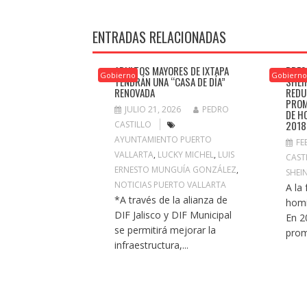
ENTRADAS RELACIONADAS
ADULTOS MAYORES DE IXTAPA
PRES
Gobierno
Gobiern
TENDRÁN UNA “CASA DE DÍA”
SHEI
RENOVADA
REDU
PROM
JULIO 21, 2026
PEDRO
DE H
2018
CASTILLO
AYUNTAMIENTO PUERTO
FE
VALLARTA
,
LUCKY MICHEL
,
LUIS
CAST
ERNESTO MUNGUÍA GONZÁLEZ
,
SHEI
NOTICIAS PUERTO VALLARTA
A la
*A través de la alianza de
homi
DIF Jalisco y DIF Municipal
En 2
se permitirá mejorar la
prom
infraestructura,...