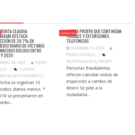
IDENTA CLAUDIA
ALERTA PROEPA QUE CONTINÚAN
o
Gobierno
NBAUM DESTACA
FRAUDES Y EXTORSIONES
CCIÓN DE 28.7% EN
TELEFÓNICAS
EDIO DIARIO DE VÍCTIMAS
DICIEMBRE 19, 2023
OMICIDIO DOLOSO ENTRE
 Y 2025
PEDRO CASTILLO
NOTICIAS JALISCO
,
PROEPA
BRERO 26, 2025
PEDRO
Personas fraudulentas
ILLO
CLAUDIA
ofrecen cancelar visitas de
NBAUM
,
NOTICIAS MEXICO
inspección a cambio de
 fecha se registran 10
dinero Se pide a la
cidios diarios menos. *
ciudadanía...
018 se presentaron en
edio...