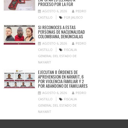
PROCESO POR LA FGR
AGOSTO 6, 2026
PEDRO
CASTILLO
FGR JALISCO
SI RECONOCES A ESTAS
PERSONAS DE NACIONALIDAD
COLOMBIANA, DENÚNCIALAS
AGOSTO 6, 2026
PEDRO
CASTILLO
FISCALIA
GENERAL DEL ESTADO DE
NAYARIT
EJECUTAN 8 ÓRDENES DE
APREHENSION EN NAYARIT, 6
POR VIOLENCIA FAMILIAR Y 2
POR ABANDONO DE FAMILIARES
AGOSTO 6, 2026
PEDRO
CASTILLO
FISCALIA
GENERAL DEL ESTADO DE
NAYARIT