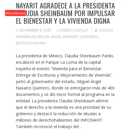
NAYARIT AGRADECE A LA PRESIDENTA
CLAUDIA SHEINBAUM POR IMPULSAR
Miscelaneas
EL BIENESTAR Y LA VIVIENDA DIGNA
NOVIEMBRE 8, 2025
PEDRO CASTILLO
CLAUDIA
SHEINBAUM
,
MIGUEL ANGEL NAVARRO QUINTERO
,
NOTICIAS NAYARIT
La presidenta de México, Claudia Sheinbaum Pardo,
encabezó en el Parque La Loma de la capital
nayarita el evento “Vivienda para el Bienestar.
Entrega de Escrituras y Mejoramiento de Vivienda”,
junto al gobernador del estado, Miguel Ángel
Navarro Quintero, donde se entregaron más de 400
documentos y se dio inicio formal al programa en la
entidad. La presidenta Claudia Sheinbaum afirmó
que el derecho a la vivienda es una prioridad de su
gobierno y destacó la reducción de deudas a
millones de derechohabientes del INFONAVIT.
También reconoció el trabajo del…