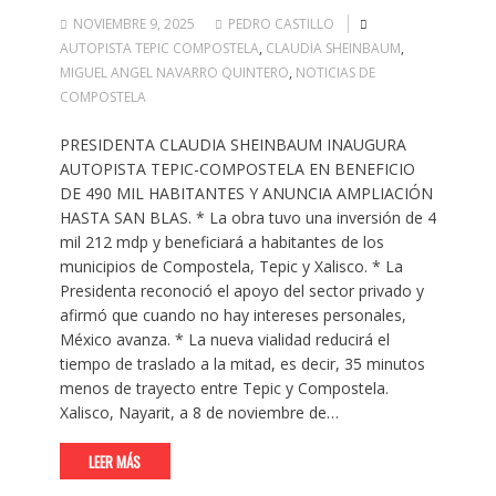
NOVIEMBRE 9, 2025
PEDRO CASTILLO
AUTOPISTA TEPIC COMPOSTELA
,
CLAUDIA SHEINBAUM
,
MIGUEL ANGEL NAVARRO QUINTERO
,
NOTICIAS DE
COMPOSTELA
PRESIDENTA CLAUDIA SHEINBAUM INAUGURA
AUTOPISTA TEPIC-COMPOSTELA EN BENEFICIO
DE 490 MIL HABITANTES Y ANUNCIA AMPLIACIÓN
HASTA SAN BLAS. * La obra tuvo una inversión de 4
mil 212 mdp y beneficiará a habitantes de los
municipios de Compostela, Tepic y Xalisco. * La
Presidenta reconoció el apoyo del sector privado y
afirmó que cuando no hay intereses personales,
México avanza. * La nueva vialidad reducirá el
tiempo de traslado a la mitad, es decir, 35 minutos
menos de trayecto entre Tepic y Compostela.
Xalisco, Nayarit, a 8 de noviembre de…
LEER MÁS