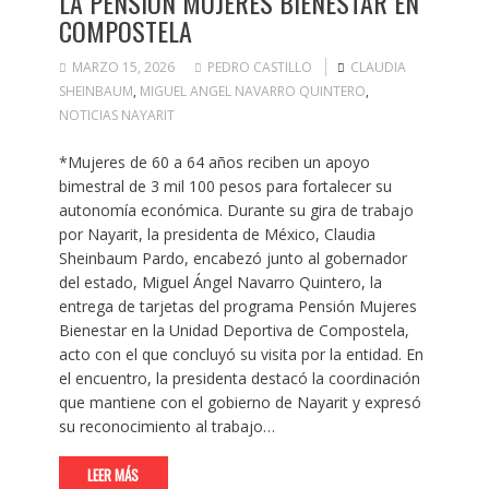
LA PENSIÓN MUJERES BIENESTAR EN
COMPOSTELA
MARZO 15, 2026
PEDRO CASTILLO
CLAUDIA
SHEINBAUM
,
MIGUEL ANGEL NAVARRO QUINTERO
,
NOTICIAS NAYARIT
*Mujeres de 60 a 64 años reciben un apoyo
bimestral de 3 mil 100 pesos para fortalecer su
autonomía económica. Durante su gira de trabajo
por Nayarit, la presidenta de México, Claudia
Sheinbaum Pardo, encabezó junto al gobernador
del estado, Miguel Ángel Navarro Quintero, la
entrega de tarjetas del programa Pensión Mujeres
Bienestar en la Unidad Deportiva de Compostela,
acto con el que concluyó su visita por la entidad. En
el encuentro, la presidenta destacó la coordinación
que mantiene con el gobierno de Nayarit y expresó
su reconocimiento al trabajo…
LEER MÁS