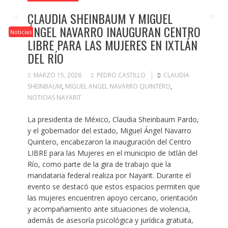
CLAUDIA SHEINBAUM Y MIGUEL
ÁNGEL NAVARRO INAUGURAN CENTRO
Noticias
LIBRE PARA LAS MUJERES EN IXTLÁN
DEL RÍO
MARZO 15, 2026
PEDRO CASTILLO
CLAUDIA
SHEINBAUM
,
MIGUEL ANGEL NAVARRO QUINTERO
,
NOTICIAS NAYARIT
La presidenta de México, Claudia Sheinbaum Pardo,
y el gobernador del estado, Miguel Ángel Navarro
Quintero, encabezaron la inauguración del Centro
LIBRE para las Mujeres en el municipio de Ixtlán del
Río, como parte de la gira de trabajo que la
mandataria federal realiza por Nayarit. Durante el
evento se destacó que estos espacios permiten que
las mujeres encuentren apoyo cercano, orientación
y acompañamiento ante situaciones de violencia,
además de asesoría psicológica y jurídica gratuita,