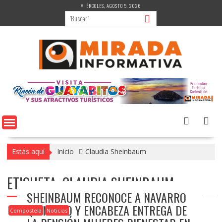
Saltar
MIÉRCOLES, AGOSTO 5, 2026
al
contenido
Estás aquí
Inicio
Claudia Sheinbaum
ETIQUETA:
CLAUDIA SHEINBAUM
SHEINBAUM RECONOCE A NAVARRO
QUINTERO Y ENCABEZA ENTREGA DE
Compostela
Noticias