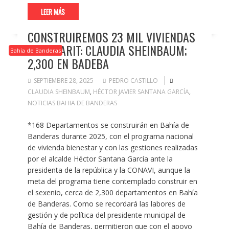
LEER MÁS
CONSTRUIREMOS 23 MIL VIVIENDAS
EN NAYARIT: CLAUDIA SHEINBAUM;
Bahía de Banderas
2,300 EN BADEBA
SEPTIEMBRE 28, 2025
PEDRO CASTILLO
CLAUDIA SHEINBAUM
,
HÉCTOR JAVIER SANTANA GARCÍA
,
NOTICIAS BAHIA DE BANDERAS
*168 Departamentos se construirán en Bahía de
Banderas durante 2025, con el programa nacional
de vivienda bienestar y con las gestiones realizadas
por el alcalde Héctor Santana García ante la
presidenta de la república y la CONAVI, aunque la
meta del programa tiene contemplado construir en
el sexenio, cerca de 2,300 departamentos en Bahía
de Banderas. Como se recordará las labores de
gestión y de política del presidente municipal de
Bahía de Banderas, permitieron que con el apoyo