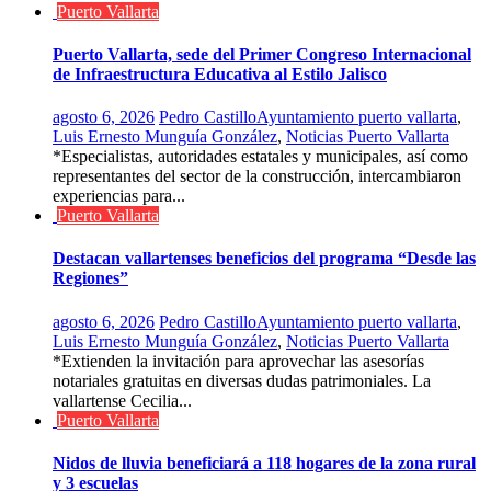
Puerto Vallarta
Puerto Vallarta, sede del Primer Congreso Internacional
de Infraestructura Educativa al Estilo Jalisco
agosto 6, 2026
Pedro Castillo
Ayuntamiento puerto vallarta
,
Luis Ernesto Munguía González
,
Noticias Puerto Vallarta
*Especialistas, autoridades estatales y municipales, así como
representantes del sector de la construcción, intercambiaron
experiencias para...
Puerto Vallarta
Destacan vallartenses beneficios del programa “Desde las
Regiones”
agosto 6, 2026
Pedro Castillo
Ayuntamiento puerto vallarta
,
Luis Ernesto Munguía González
,
Noticias Puerto Vallarta
*Extienden la invitación para aprovechar las asesorías
notariales gratuitas en diversas dudas patrimoniales. La
vallartense Cecilia...
Puerto Vallarta
Nidos de lluvia beneficiará a 118 hogares de la zona rural
y 3 escuelas