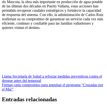
río Mascota, la obra más importante en producción de agua potable
de las últimas dos décadas en Puerto Vallarta, estas acciones han
permitido recuperar caudales estratégicos y fortalecer la capacidad
de respuesta del sistema. Con ello, la administración de Carlos Ruiz
reafirman su su compromiso de garantizar un servicio cada vez más
eficiente, continuo y confiable para las familias vallartenses y
quienes visitan el destino.
Navegación
Llama Secretaría de Salud a reforzar medidas preventivas contra el
dengue antes del temporal
de
Firman carta compromiso para impulsar el programa “Cruzadas por
entradas
el Mar”
Entradas relacionadas