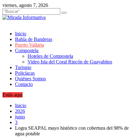
Saltar
viernes, agosto 7, 2026
al
contenido
Inicio
Bahía de Banderas
Puerto Vallarta
Compostela
Hoteles de Compostela
Video Isla del Coral Rincón de Guayabitos
Turismo
Policíacas
Quiénes Somos
Contacto
Estás aquí
Inicio
2026
junio
3
Logra SEAPAL mayo histórico con cobertura del 98% de
agua potable