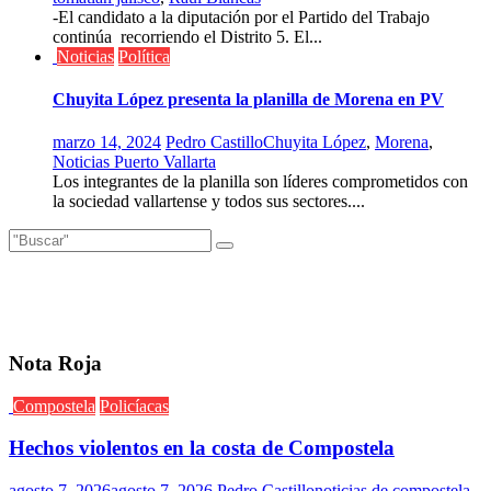
-El candidato a la diputación por el Partido del Trabajo
continúa recorriendo el Distrito 5. El...
Noticias
Política
Chuyita López presenta la planilla de Morena en PV
marzo 14, 2024
Pedro Castillo
Chuyita López
,
Morena
,
Noticias Puerto Vallarta
Los integrantes de la planilla son líderes comprometidos con
la sociedad vallartense y todos sus sectores....
Nota Roja
Compostela
Policíacas
Hechos violentos en la costa de Compostela
agosto 7, 2026
agosto 7, 2026
Pedro Castillo
noticias de compostela