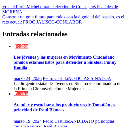
Navegación
Vota el Profe Michel durante elección de Consejeros Estatales de
MORENA
de
Construir un gran futuro para todos con la dignidad del pasado, es el
entradas
reto actual: FROC JALISCO-CONLABOR
Entradas relacionadas
Política
Los jóvenes y las mujeres en Movimiento Ciudadano
Sinaloa estamos listos para defender a Sinaloa: Fanny
Bonilla
marzo 24, 2026
Pedro Castillo
NOTICIAS SINALOA
La dirigente estatal de Jóvenes en Sinaloa y coordinadora de
la Primera Circunscripción de Mujeres en...
Política
Atender y escuchar a los productores de Tomatlán es
prioridad de Raúl Blancas
marzo 19, 2024
Pedro Castillo
cANDIDATO pt
,
noticias
tomatlán jalisco
,
Raúl Blancas