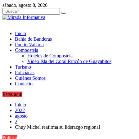
Saltar
sábado, agosto 8, 2026
al
contenido
Inicio
Bahía de Banderas
Puerto Vallarta
Compostela
Hoteles de Compostela
Video Isla del Coral Rincón de Guayabitos
Turismo
Policíacas
Quiénes Somos
Contacto
Estás aquí
Inicio
2022
agosto
2
Chuy Michel reafirma su liderazgo regional
Política