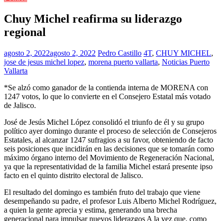
Chuy Michel reafirma su liderazgo
regional
agosto 2, 2022
agosto 2, 2022
Pedro Castillo
4T
,
CHUY MICHEL
,
jose de jesus michel lopez
,
morena puerto vallarta
,
Noticias Puerto
Vallarta
*Se alzó como ganador de la contienda interna de MORENA con
1247 votos, lo que lo convierte en el Consejero Estatal más votado
de Jalisco.
José de Jesús Michel López consolidó el triunfo de él y su grupo
político ayer domingo durante el proceso de selección de Consejeros
Estatales, al alcanzar 1247 sufragios a su favor, obteniendo de facto
seis posiciones que incidirán en las decisiones que se tomarán como
máximo órgano interno del Movimiento de Regeneración Nacional,
ya que la representatividad de la familia Michel estará presente ipso
facto en el quinto distrito electoral de Jalisco.
El resultado del domingo es también fruto del trabajo que viene
desempeñando su padre, el profesor Luis Alberto Michel Rodríguez,
a quien la gente aprecia y estima, generando una brecha
generacional para impulsar nuevos liderazgos A la vez que, como