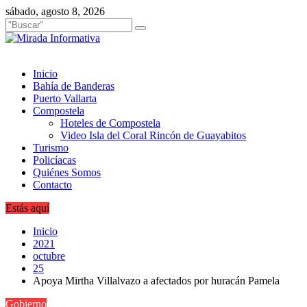
Saltar
sábado, agosto 8, 2026
al
contenido
Inicio
Bahía de Banderas
Puerto Vallarta
Compostela
Hoteles de Compostela
Video Isla del Coral Rincón de Guayabitos
Turismo
Policíacas
Quiénes Somos
Contacto
Estás aquí
Inicio
2021
octubre
25
Apoya Mirtha Villalvazo a afectados por huracán Pamela
Gobierno