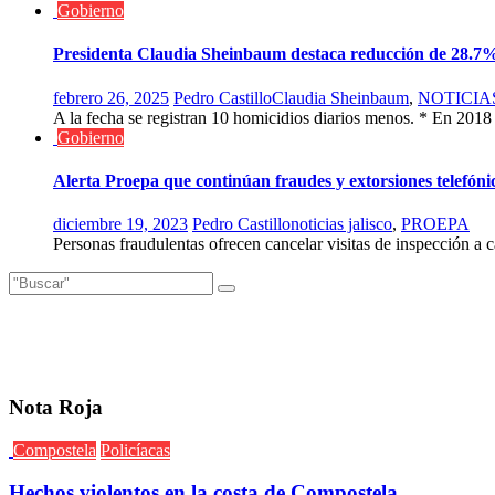
Gobierno
Presidenta Claudia Sheinbaum destaca reducción de 28.7% 
febrero 26, 2025
Pedro Castillo
Claudia Sheinbaum
,
NOTICIA
A la fecha se registran 10 homicidios diarios menos. * En 2018
Gobierno
Alerta Proepa que continúan fraudes y extorsiones telefóni
diciembre 19, 2023
Pedro Castillo
noticias jalisco
,
PROEPA
Personas fraudulentas ofrecen cancelar visitas de inspección a c
Nota Roja
Compostela
Policíacas
Hechos violentos en la costa de Compostela