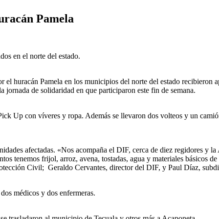
huracán Pamela
dos en el norte del estado.
 el huracán Pamela en los municipios del norte del estado recibieron 
a jornada de solidaridad en que participaron este fin de semana.
o Pick Up con víveres y ropa. Además se llevaron dos volteos y un cami
nidades afectadas. «Nos acompaña el DIF, cerca de diez regidores y la
tos tenemos frijol, arroz, avena, tostadas, agua y materiales básicos de
tección Civil; Geraldo Cervantes, director del DIF, y Paul Díaz, subd
n dos médicos y dos enfermeras.
se trasladaron al municipio de Tecuala y otros más a Acaponeta.