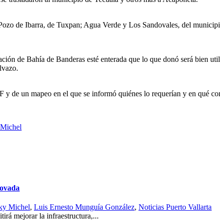
Pozo de Ibarra, de Tuxpan; Agua Verde y Los Sandovales, del municipi
ación de Bahía de Banderas esté enterada que lo que donó será bien uti
lvazo.
IF y de un mapeo en el que se informó quiénes lo requerían y en qué co
 Michel
novada
ky Michel
,
Luis Ernesto Munguía González
,
Noticias Puerto Vallarta
rá mejorar la infraestructura,...