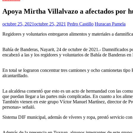
Apoya Mirtha Villalvazo a afectados por 
octubre 25, 2021
octubre 25, 2021
Pedro Castillo
Huracan Pamela
Regidores y voluntarios entregaron alimentos y materiales a damnifica
Bahía de Banderas, Nayarit, 24 de octubre de 2021.- Damnificados por
encabezó a las y los regidores y voluntarios de Bahía de Banderas en l
En total se lograron concentrar tres camiones y ocho camionetas tip
alcantarillado.
La alcaldesa comentó que esto es un acto de hermandad con las comu
que puedan llegar a las partes más complicadas. En cuanto a los alimen
También vienen en este grupo Víctor Manuel Martínez, director de Pro
personas» señaló.
Sistema DIF municipal, además de víveres y ropa, prestó servicio co
Además de la presencia en Tuxpan, algunos integrantes de este grupo 