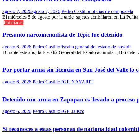
agosto 7, 2026
agosto 7, 2026
Pedro Castillo
noticias de compostela
El miércoles 5 de agosto por la tarde, sujetos acribillaron en La Peñit
Policíacas
Presunto narcomenudista de Tepic fue detenido
agosto 6, 2026
Pedro Castillo
fiscalia general del estado de nayarit
Durante este año, la Fiscalía General del Estado acumula 1,186 deten
Por portar arma sin licencia en San José del Valle lo
agosto 6, 2026
Pedro Castillo
FGR NAYARIT
Detenido con arma en Zapopan es llevado a proceso 
agosto 6, 2026
Pedro Castillo
FGR Jalisco
Si reconoces a estas personas de nacionalidad colomb