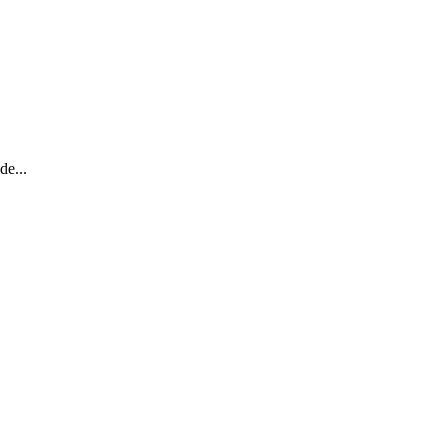
de...