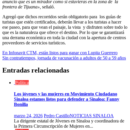
anuncio que es un mirador como si estuvieras en la zona de la
frontera de Tijuana»,
señaló.
Agregó que dichos recorridos serán obligatorio para los guías de
turistas que estén certificados, deberán llevar a los turistas a hacer
ese paseo, para que vean el paisaje, la vista y disfruten sobre todo lo
que es la naturaleza que ofrece el destino. Por lo que se garantizará
una derrama económica en toda la ciudad con la apertura de centros
proveedores de servicios turísticos.
Navegación
En Infonavit CTM, están listos para ganar con Lupita Guerrero
Sin contratiempos, jornada de vacunación a adultos de 50 a 59 años
de
entradas
Entradas relacionadas
Política
Los jóvenes y las mujeres en Movimiento Ciudadano
Sinaloa estamos listos para defender a Sinaloa: Fanny
Bonilla
marzo 24, 2026
Pedro Castillo
NOTICIAS SINALOA
La dirigente estatal de Jóvenes en Sinaloa y coordinadora de
la Primera Circunscripción de Mujeres en...