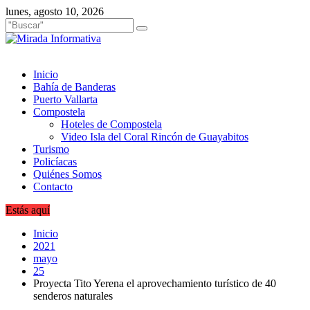
Saltar
lunes, agosto 10, 2026
al
contenido
Inicio
Bahía de Banderas
Puerto Vallarta
Compostela
Hoteles de Compostela
Video Isla del Coral Rincón de Guayabitos
Turismo
Policíacas
Quiénes Somos
Contacto
Estás aquí
Inicio
2021
mayo
25
Proyecta Tito Yerena el aprovechamiento turístico de 40
senderos naturales