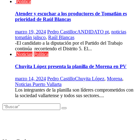
Política
Atender y escuchar a los productores de Tomatlán es
prioridad de Raúl Blancas
marzo 19, 2024
Pedro Castillo
cANDIDATO pt
,
noticias
tomatlán jalisco
,
Raúl Blancas
-El candidato a la diputación por el Partido del Trabajo
continúa recorriendo el Distrito 5. El...
Noticias
Política
Chuyita López presenta la planilla de Morena en PV
marzo 14, 2024
Pedro Castillo
Chuyita López
,
Morena
,
Noticias Puerto Vallarta
Los integrantes de la planilla son líderes comprometidos con
la sociedad vallartense y todos sus sectores....