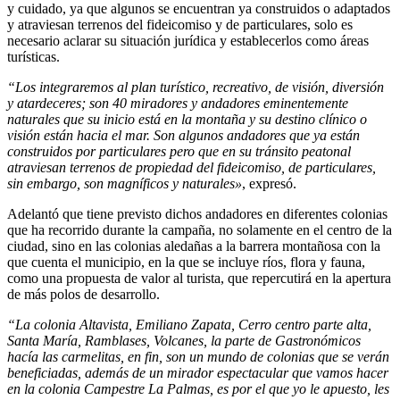
y cuidado, ya que algunos se encuentran ya construidos o adaptados
y atraviesan terrenos del fideicomiso y de particulares, solo es
necesario aclarar su situación jurídica y establecerlos como áreas
turísticas.
“Los integraremos al plan turístico, recreativo, de visión, diversión
y atardeceres; son 40 miradores y andadores eminentemente
naturales que su inicio está en la montaña y su destino clínico o
visión están hacia el mar. Son algunos andadores que ya están
construidos por particulares pero que en su tránsito peatonal
atraviesan terrenos de propiedad del fideicomiso, de particulares,
sin embargo, son magníficos y naturales»
, expresó.
Adelantó que tiene previsto dichos andadores en diferentes colonias
que ha recorrido durante la campaña, no solamente en el centro de la
ciudad, sino en las colonias aledañas a la barrera montañosa con la
que cuenta el municipio, en la que se incluye ríos, flora y fauna,
como una propuesta de valor al turista, que repercutirá en la apertura
de más polos de desarrollo.
“La colonia Altavista, Emiliano Zapata, Cerro centro parte alta,
Santa María, Ramblases, Volcanes, la parte de Gastronómicos
hacía las carmelitas, en fin, son un mundo de colonias que se verán
beneficiadas, además de un mirador espectacular que vamos hacer
en la colonia Campestre La Palmas, es por el que yo le apuesto, les