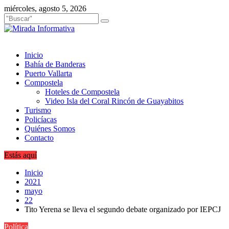
Saltar
miércoles, agosto 5, 2026
al
contenido
Inicio
Bahía de Banderas
Puerto Vallarta
Compostela
Hoteles de Compostela
Video Isla del Coral Rincón de Guayabitos
Turismo
Policíacas
Quiénes Somos
Contacto
Estás aquí
Inicio
2021
mayo
22
Tito Yerena se lleva el segundo debate organizado por IEPCJ
Política