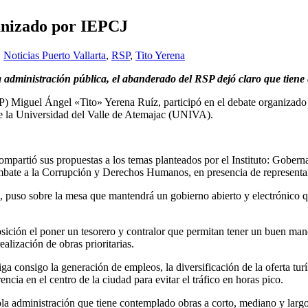
ganizado por IEPCJ
,
Noticias Puerto Vallarta
,
RSP
,
Tito Yerena
a administración pública, el abanderado del RSP dejó claro que tiene 
SP) Miguel Ángel «Tito» Yerena Ruíz, participó en el debate organizado 
de la Universidad del Valle de Atemajac (UNIVA).
compartió sus propuestas a los temas planteados por el Instituto: Gobe
ate a la Corrupción y Derechos Humanos, en presencia de representante
 puso sobre la mesa que mantendrá un gobierno abierto y electrónico que
posición el poner un tesorero y contralor que permitan tener un buen ma
ealización de obras prioritarias.
a consigo la generación de empleos, la diversificación de la oferta turís
ncia en el centro de la ciudad para evitar el tráfico en horas pico.
ola administración que tiene contemplado obras a corto, mediano y largo 