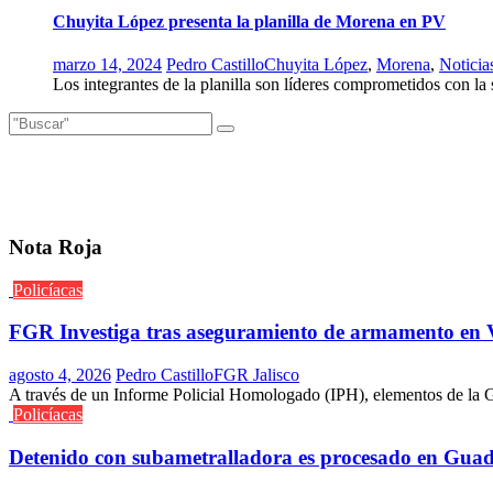
Chuyita López presenta la planilla de Morena en PV
marzo 14, 2024
Pedro Castillo
Chuyita López
,
Morena
,
Noticia
Los integrantes de la planilla son líderes comprometidos con la s
Nota Roja
Policíacas
FGR Investiga tras aseguramiento de armamento en V
agosto 4, 2026
Pedro Castillo
FGR Jalisco
A través de un Informe Policial Homologado (IPH), elementos de la Gu
Policíacas
Detenido con subametralladora es procesado en Guad