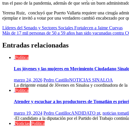
tras el paso de la pandemia, además de que sería un buen administrado
Yerena Ruiz, concluyó que Puerto Vallarta requiere una cirugía adminis
ejemplar e invitó a votar por una verdadero cambió encabezado por qu
Navegación
Líderes del Senado y Sectores Sociales Fortalecen a Jaime Cuevas
Más de 17 mil personas de 50 a 59 años han sido vacunadas contra C
de
entradas
Entradas relacionadas
Política
Los jóvenes y las mujeres en Movimiento Ciudadano Sinaloa
marzo 24, 2026
Pedro Castillo
NOTICIAS SINALOA
La dirigente estatal de Jóvenes en Sinaloa y coordinadora de la
Política
Atender y escuchar a los productores de Tomatlán es prio
marzo 19, 2024
Pedro Castillo
cANDIDATO pt
,
noticias tomatl
-El candidato a la diputación por el Partido del Trabajo continúa
Noticias
Política