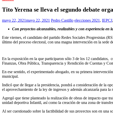
Tito Yerena se lleva el segundo debate or
mayo 22, 2021
mayo 22, 2021
Pedro Castillo
elecciones 2021
,
IEPCJ
Con proyectos alcanzables, realizables y con experiencia en l
Este viernes, el candidato del partido Redes Sociales Progresistas (R
último del proceso electoral, con una magna intervención en la sede 
En la exposición en la que participaron sólo 3 de los 12 candidatos, 
Finanzas, Obra Pública, Transparencia y Rendición de Cuentas y Comb
En ese sentido, el experimentado abogado, en su primera intervención,
municipal.
Indicó que de llegar a la presidencia, pondrá a consideración de la o
el aprovechamiento de la ley de ingresos y además alcanzaría para la r
Agregó que tiene planteado la realización de obras de impacto que traig
unidad deportiva Infantil, así como la creación de una zona de transfere
Al ser cuestionado sobre la factibilidad de sus proyectos son en una s