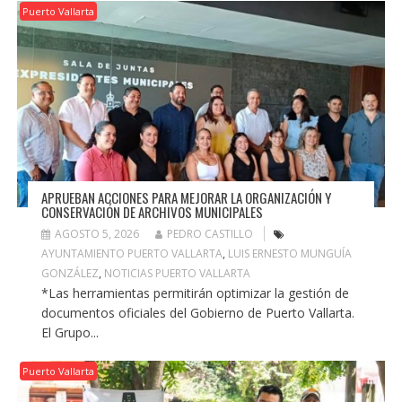
Puerto Vallarta
APRUEBAN ACCIONES PARA MEJORAR LA ORGANIZACIÓN Y
CONSERVACIÓN DE ARCHIVOS MUNICIPALES
AGOSTO 5, 2026
PEDRO CASTILLO
AYUNTAMIENTO PUERTO VALLARTA
,
LUIS ERNESTO MUNGUÍA
GONZÁLEZ
,
NOTICIAS PUERTO VALLARTA
*Las herramientas permitirán optimizar la gestión de
documentos oficiales del Gobierno de Puerto Vallarta.
El Grupo...
Puerto Vallarta