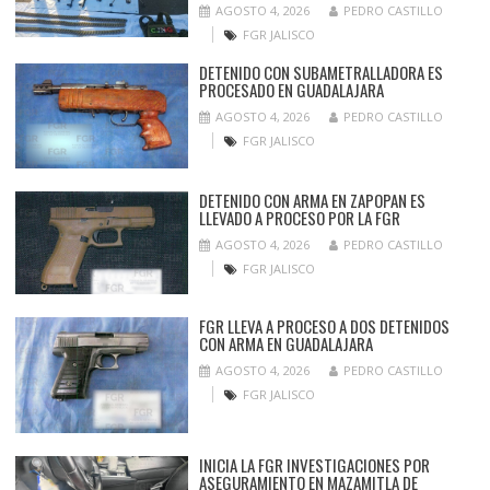
AGOSTO 4, 2026
PEDRO CASTILLO
FGR JALISCO
DETENIDO CON SUBAMETRALLADORA ES
PROCESADO EN GUADALAJARA
AGOSTO 4, 2026
PEDRO CASTILLO
FGR JALISCO
DETENIDO CON ARMA EN ZAPOPAN ES
LLEVADO A PROCESO POR LA FGR
AGOSTO 4, 2026
PEDRO CASTILLO
FGR JALISCO
FGR LLEVA A PROCESO A DOS DETENIDOS
CON ARMA EN GUADALAJARA
AGOSTO 4, 2026
PEDRO CASTILLO
FGR JALISCO
INICIA LA FGR INVESTIGACIONES POR
ASEGURAMIENTO EN MAZAMITLA DE