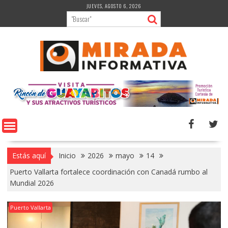
Saltar
JUEVES, AGOSTO 6, 2026
al
contenido
Estás aquí
Inicio
2026
mayo
14
Puerto Vallarta fortalece coordinación con Canadá rumbo al
Mundial 2026
Puerto Vallarta