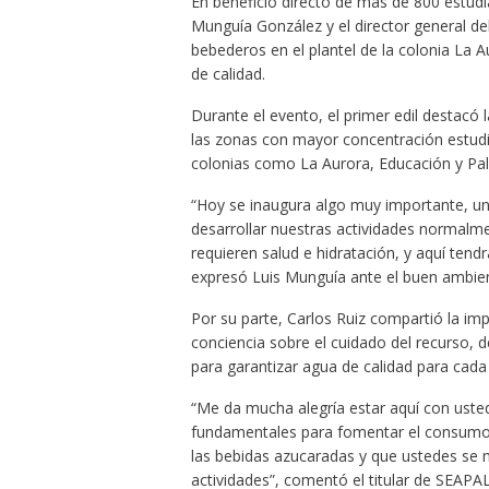
En beneficio directo de más de 800 estudia
Munguía González y el director general d
bebederos en el plantel de la colonia La A
de calidad.
Durante el evento, el primer edil destacó 
las zonas con mayor concentración estudia
colonias como La Aurora, Educación y Pa
“Hoy se inaugura algo muy importante, una
desarrollar nuestras actividades normalmen
requieren salud e hidratación, y aquí te
expresó Luis Munguía ante el buen ambie
Por su parte, Carlos Ruiz compartió la i
conciencia sobre el cuidado del recurso,
para garantizar agua de calidad para cada
“Me da mucha alegría estar aquí con ust
fundamentales para fomentar el consumo 
las bebidas azucaradas y que ustedes se 
actividades”, comentó el titular de SEAPAL 