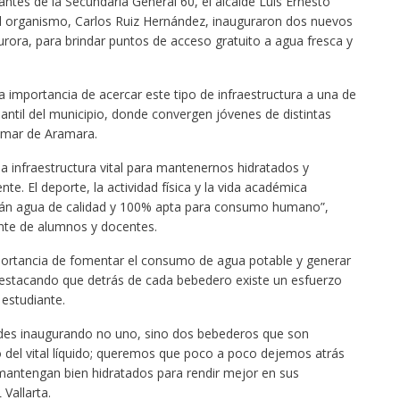
ntes de la Secundaria General 60, el alcalde Luis Ernesto
el organismo, Carlos Ruiz Hernández, inauguraron dos nuevos
urora, para brindar puntos de acceso gratuito a agua fresca y
la importancia de acercar este tipo de infraestructura a una de
ntil del municipio, donde convergen jóvenes de distintas
lmar de Aramara.
 infraestructura vital para mantenernos hidratados y
te. El deporte, la actividad física y la vida académica
ndrán agua de calidad y 100% apta para consumo humano”,
nte de alumnos y docentes.
mportancia de fomentar el consumo de agua potable y generar
 destacando que detrás de cada bebedero existe un esfuerzo
 estudiante.
edes inaugurando no uno, sino dos bebederos que son
del vital líquido; queremos que poco a poco dejemos atrás
mantengan bien hidratados para rendir mejor en sus
Vallarta.