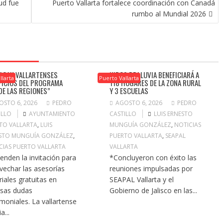
ud fue
Puerto Vallarta fortalece coordinación con Canadá
rumbo al Mundial 2026
ACAN VALLARTENSES
NIDOS DE LLUVIA BENEFICIARÁ A
llarta
Puerto Vallarta
FICIOS DEL PROGRAMA
118 HOGARES DE LA ZONA RURAL
DE LAS REGIONES”
Y 3 ESCUELAS
OSTO 6, 2026
PEDRO
AGOSTO 6, 2026
PEDRO
ILLO
AYUNTAMIENTO
CASTILLO
LUIS ERNESTO
TO VALLARTA
,
LUIS
MUNGUÍA GONZÁLEZ
,
NOTICIAS
STO MUNGUÍA GONZÁLEZ
,
PUERTO VALLARTA
,
SEAPAL
CIAS PUERTO VALLARTA
VALLARTA
ienden la invitación para
*Concluyeron con éxito las
vechar las asesorías
reuniones impulsadas por
riales gratuitas en
SEAPAL Vallarta y el
rsas dudas
Gobierno de Jalisco en las...
imoniales. La vallartense
a...