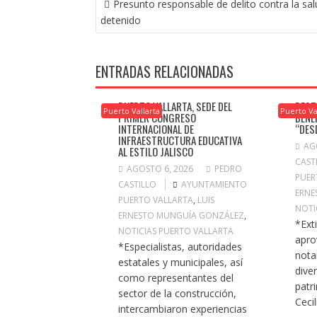
Presunto responsable de delito contra la sal
DE
detenido
ENTRADAS
ENTRADAS RELACIONADAS
PUERTO VALLARTA, SEDE DEL
DEST
Puerto Vallarta
Puerto Va
PRIMER CONGRESO
BENE
INTERNACIONAL DE
“DES
INFRAESTRUCTURA EDUCATIVA
AG
AL ESTILO JALISCO
CAST
AGOSTO 6, 2026
PEDRO
PUER
CASTILLO
AYUNTAMIENTO
ERNE
PUERTO VALLARTA
,
LUIS
NOTI
ERNESTO MUNGUÍA GONZÁLEZ
,
*Ext
NOTICIAS PUERTO VALLARTA
apro
*Especialistas, autoridades
nota
estatales y municipales, así
dive
como representantes del
patr
sector de la construcción,
Cecili
intercambiaron experiencias