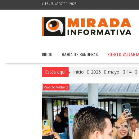
Saltar
VIERNES, AGOSTO 7, 2026
al
contenido
INICIO
BAHÍA DE BANDERAS
PUERTO VALLART
Estás aquí
Inicio
2026
mayo
14
Puerto Vallarta