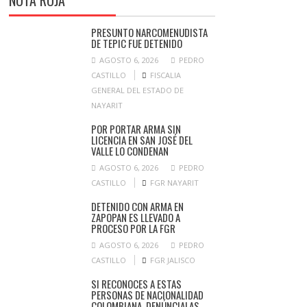
NOTA ROJA
PRESUNTO NARCOMENUDISTA
DE TEPIC FUE DETENIDO
AGOSTO 6, 2026
PEDRO
CASTILLO
FISCALIA
GENERAL DEL ESTADO DE
NAYARIT
POR PORTAR ARMA SIN
LICENCIA EN SAN JOSÉ DEL
VALLE LO CONDENAN
AGOSTO 6, 2026
PEDRO
CASTILLO
FGR NAYARIT
DETENIDO CON ARMA EN
ZAPOPAN ES LLEVADO A
PROCESO POR LA FGR
AGOSTO 6, 2026
PEDRO
CASTILLO
FGR JALISCO
SI RECONOCES A ESTAS
PERSONAS DE NACIONALIDAD
COLOMBIANA, DENÚNCIALAS