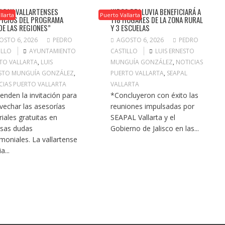
ACAN VALLARTENSES
NIDOS DE LLUVIA BENEFICIARÁ A
llarta
Puerto Vallarta
FICIOS DEL PROGRAMA
118 HOGARES DE LA ZONA RURAL
DE LAS REGIONES”
Y 3 ESCUELAS
OSTO 6, 2026
PEDRO
AGOSTO 6, 2026
PEDRO
ILLO
AYUNTAMIENTO
CASTILLO
LUIS ERNESTO
TO VALLARTA
,
LUIS
MUNGUÍA GONZÁLEZ
,
NOTICIAS
STO MUNGUÍA GONZÁLEZ
,
PUERTO VALLARTA
,
SEAPAL
CIAS PUERTO VALLARTA
VALLARTA
ienden la invitación para
*Concluyeron con éxito las
vechar las asesorías
reuniones impulsadas por
riales gratuitas en
SEAPAL Vallarta y el
rsas dudas
Gobierno de Jalisco en las...
imoniales. La vallartense
a...