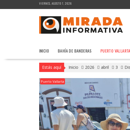
Saltar
VIERNES, AGOSTO 7, 2026
al
contenido
INICIO
BAHÍA DE BANDERAS
PUERTO VALLART
Estás aquí
Inicio
2026
abril
3
Dis
Puerto Vallarta