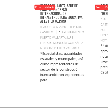
PUERTO VALLARTA, SEDE DEL
DEST
Puerto Vallarta
Puerto Va
PRIMER CONGRESO
BENE
INTERNACIONAL DE
“DES
INFRAESTRUCTURA EDUCATIVA
AG
AL ESTILO JALISCO
CAST
AGOSTO 6, 2026
PEDRO
PUER
CASTILLO
AYUNTAMIENTO
ERNE
PUERTO VALLARTA
,
LUIS
NOTI
ERNESTO MUNGUÍA GONZÁLEZ
,
*Ext
NOTICIAS PUERTO VALLARTA
apro
*Especialistas, autoridades
nota
estatales y municipales, así
dive
como representantes del
patr
sector de la construcción,
Cecili
intercambiaron experiencias
para...