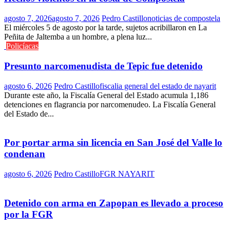
agosto 7, 2026
agosto 7, 2026
Pedro Castillo
noticias de compostela
El miércoles 5 de agosto por la tarde, sujetos acribillaron en La
Peñita de Jaltemba a un hombre, a plena luz...
Policíacas
Presunto narcomenudista de Tepic fue detenido
agosto 6, 2026
Pedro Castillo
fiscalia general del estado de nayarit
Durante este año, la Fiscalía General del Estado acumula 1,186
detenciones en flagrancia por narcomenudeo. La Fiscalía General
del Estado de...
Por portar arma sin licencia en San José del Valle lo
condenan
agosto 6, 2026
Pedro Castillo
FGR NAYARIT
Detenido con arma en Zapopan es llevado a proceso
por la FGR