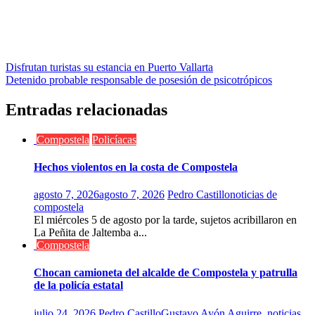
Navegación
Disfrutan turistas su estancia en Puerto Vallarta
Detenido probable responsable de posesión de psicotrópicos
de
entradas
Entradas relacionadas
Compostela
Policíacas
Hechos violentos en la costa de Compostela
agosto 7, 2026
agosto 7, 2026
Pedro Castillo
noticias de
compostela
El miércoles 5 de agosto por la tarde, sujetos acribillaron en
La Peñita de Jaltemba a...
Compostela
Chocan camioneta del alcalde de Compostela y patrulla
de la policía estatal
julio 24, 2026
Pedro Castillo
Gustavo Ayón Aguirre
,
noticias