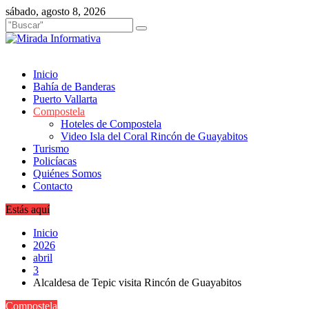
Saltar
sábado, agosto 8, 2026
al
contenido
Inicio
Bahía de Banderas
Puerto Vallarta
Compostela
Hoteles de Compostela
Video Isla del Coral Rincón de Guayabitos
Turismo
Policíacas
Quiénes Somos
Contacto
Estás aquí
Inicio
2026
abril
3
Alcaldesa de Tepic visita Rincón de Guayabitos
Compostela