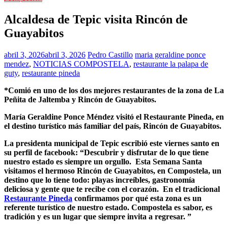
Alcaldesa de Tepic visita Rincón de
Guayabitos
abril 3, 2026
abril 3, 2026
Pedro Castillo
maria geraldine ponce
mendez
,
NOTICIAS COMPOSTELA
,
restaurante la palapa de
guty
,
restaurante pineda
*Comió en uno de los dos mejores restaurantes de la zona de La
Peñita de Jaltemba y Rincón de Guayabitos.
María Geraldine Ponce Méndez visitó el Restaurante Pineda, en
el destino turístico más familiar del país, Rincón de Guayabitos.
La presidenta municipal de Tepic escribió este viernes santo en
su perfil de facebook: “Descubrir
y disfrutar de lo que tiene
nuestro estado es siempre un orgullo.
Esta Semana Santa
visitamos el hermoso Rincón de Guayabitos, en Compostela, un
destino que lo tiene todo: playas increíbles, gastronomía
deliciosa y gente que te recibe con el corazón. En el tradicional
Restaurante Pineda
confirmamos por qué esta zona es un
referente turístico de nuestro estado.
Compostela es sabor, es
tradición y es un lugar que siempre invita a regresar.
”