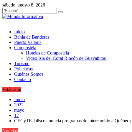
Saltar
sábado, agosto 8, 2026
al
contenido
Inicio
Bahía de Banderas
Puerto Vallarta
Compostela
Hoteles de Compostela
Video Isla del Coral Rincón de Guayabitos
Turismo
Policíacas
Quiénes Somos
Contacto
Estás aquí
Inicio
2022
mayo
17
CECyTE Jalisco anuncia programas de intercambio a Québec pa
Noticias