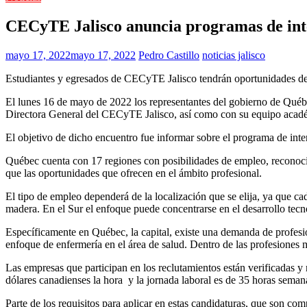
CECyTE Jalisco anuncia programas de inte
mayo 17, 2022
mayo 17, 2022
Pedro Castillo
noticias jalisco
Estudiantes y egresados de CECyTE Jalisco tendrán oportunidades de d
El lunes 16 de mayo de 2022 los representantes del gobierno de Québe
Directora General del CECyTE Jalisco, así como con su equipo acadé
El objetivo de dicho encuentro fue informar sobre el programa de inte
Québec cuenta con 17 regiones con posibilidades de empleo, reconocidas 
que las oportunidades que ofrecen en el ámbito profesional.
El tipo de empleo dependerá de la localización que se elija, ya que ca
madera. En el Sur el enfoque puede concentrarse en el desarrollo tec
Específicamente en Québec, la capital, existe una demanda de profesion
enfoque de enfermería en el área de salud. Dentro de las profesiones 
Las empresas que participan en los reclutamientos están verificadas y 
dólares canadienses la hora y la jornada laboral es de 35 horas sema
Parte de los requisitos para aplicar en estas candidaturas, que son comp