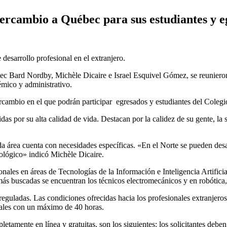
rcambio a Québec para sus estudiantes y e
esarrollo profesional en el extranjero.
c Bard Nordby, Michèle Dicaire e Israel Esquivel Gómez, se reunieron e
mico y administrativo.
rcambio en el que podrán participar egresados y estudiantes del Colegio
por su alta calidad de vida. Destacan por la calidez de su gente, la segu
da área cuenta con necesidades específicas. «En el Norte se pueden desar
nológico» indicó Michèle Dicaire.
ales en áreas de Tecnologías de la Información e Inteligencia Artificia
más buscadas se encuentran los técnicos electromecánicos y en robótica
reguladas. Las condiciones ofrecidas hacia los profesionales extranjero
nales con un máximo de 40 horas.
letamente en línea y gratuitas, son los siguientes: los solicitantes deben