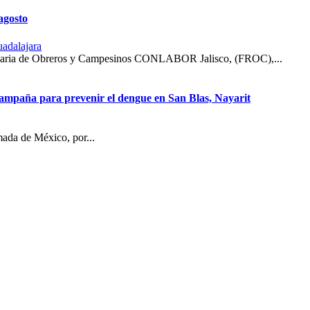
agosto
uadalajara
ionaria de Obreros y Campesinos CONLABOR Jalisco, (FROC),...
campaña para prevenir el dengue en San Blas, Nayarit
mada de México, por...