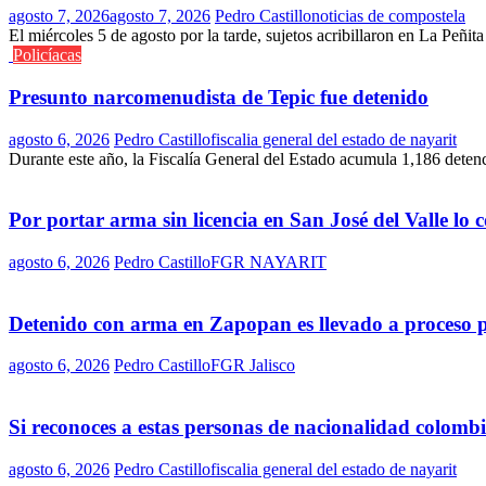
agosto 7, 2026
agosto 7, 2026
Pedro Castillo
noticias de compostela
El miércoles 5 de agosto por la tarde, sujetos acribillaron en La Peñit
Policíacas
Presunto narcomenudista de Tepic fue detenido
agosto 6, 2026
Pedro Castillo
fiscalia general del estado de nayarit
Durante este año, la Fiscalía General del Estado acumula 1,186 deten
Por portar arma sin licencia en San José del Valle lo
agosto 6, 2026
Pedro Castillo
FGR NAYARIT
Detenido con arma en Zapopan es llevado a proceso 
agosto 6, 2026
Pedro Castillo
FGR Jalisco
Si reconoces a estas personas de nacionalidad colomb
agosto 6, 2026
Pedro Castillo
fiscalia general del estado de nayarit