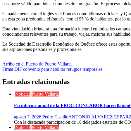
pasaporte válido para iniciar trámites de inmigración. El proceso i
Canadá cuenta con el inglés y el francés como idiomas oficiales y Québ
en esta zona predomina el francés, con el 95 % de hablantes, por lo q
Esta vinculación brindará una formación integral en todos los campos 
conocimientos relevantes para su trabajo, viajar, mejorar sus habilidad
La Sociedad de Desarrollo Económico de Québec ofrece estas oportuni
sus aspiraciones personales y profesionales.
Navegación
Arribo en el Puerto de Puerto Vallarta
Firma DIF convenio para habilitar refugios temporales
de
entradas
Entradas relacionadas
Noticias
Puerto Vallarta
En informe anual de la FROC-CONLABOR hacen llamado a la 
agosto 7, 2026
Pedro Castillo
ANTONIO ALVAREZ ESPAR
Con la destacada participación de 16 delegados estatales de C
Noticias
Puerto Vallarta