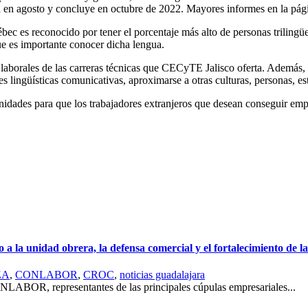
nicia en agosto y concluye en octubre de 2022. Mayores informes en la
ec es reconocido por tener el porcentaje más alto de personas trilingüe
ue es importante conocer dicha lengua.
laborales de las carreras técnicas que CECyTE Jalisco oferta. Además, 
es lingüísticas comunicativas, aproximarse a otras culturas, personas, e
dades para que los trabajadores extranjeros que desean conseguir emple
unidad obrera, la defensa comercial y el fortalecimiento de la 
ZA
,
CONLABOR
,
CROC
,
noticias guadalajara
ONLABOR, representantes de las principales cúpulas empresariales...