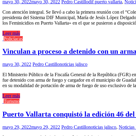
mayo 30, 2022
mayo 30, 2022
Pedro Castillo
dif puerto vallarta
,
Notici
Con atención integral. Se llevó a cabo la primera reunión con el “Co
presidenta del Sistema DIF Municipal, María de Jesús López Delgado, 
los Feminicidios en Puerto Vallarta» en el que se pusieron a disposici
Leer más
Policíacas
Vinculan a proceso a detenido con un ar
mayo 30, 2022
Pedro Castillo
noticias jalisco
El Ministerio Público de la Fiscalía General de la República (FGR) en
fue detenido con arma de fuego y cargador en el municipio de Guadala
en su modalidad de portación de arma de fuego de uso exclusivo de 
Leer más
Turismo
Puerto Vallarta conquistó la edición 46 de
mayo 29, 2022
mayo 29, 2022
Pedro Castillo
noticias jalisco
,
Noticias 