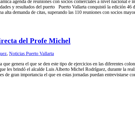
 dinámica agenda de reuniones con socios comerciales a nivel nacional e 
ades y resultados del puerto Puerto Vallarta conquistó la edición 46 de
una alta demanda de citas, superando las 110 reuniones con socios mayor
irecta del Profe Michel
guez
,
Noticias Puerto Vallarta
ue genera el que se den este tipo de ejercicios en las diferentes coloni
ue les brindó el alcalde Luis Alberto Michel Rodríguez, durante la reali
 es de gran importancia el que en estas jornadas puedan entrevistarse 