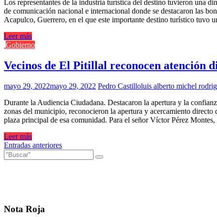
Los representantes de la industria turística del destino tuvieron una
de comunicación nacional e internacional donde se destacaron las bond
Acapulco, Guerrero, en el que este importante destino turístico tuvo 
Leer más
Gobierno
Vecinos de El Pitillal reconocen atención d
mayo 29, 2022
mayo 29, 2022
Pedro Castillo
luis alberto michel rodri
Durante la Audiencia Ciudadana. Destacaron la apertura y la confianza q
zonas del municipio, reconocieron la apertura y acercamiento directo q
plaza principal de esa comunidad. Para el señor Víctor Pérez Montes,
Leer más
Navegación
Entradas anteriores
de
entradas
Nota Roja