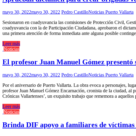
mayo 30, 2022
mayo 30, 2022
Pedro Castillo
Noticias Puerto Vallarta
Sesionaron en coadyuvancia las comisiones de Protección Civil, Gest
coadyuvancia con la de Participación Ciudadana, aprobaron el dictamen 
una primera atención de forma inmediata ante alguna posible continge
Leer más
Noticias
El profesor Juan Manuel Gómez presentó su
mayo 30, 2022
mayo 30, 2022
Pedro Castillo
Noticias Puerto Vallarta
Por el aniversario de Puerto Vallarta. La obra evoca a personajes, lugar
profesor Juan Manuel Gómez Encarnación, cronista de la ciudad, al pr
Crónicas Vallartenses’, un exquisito trabajo que rememora a aquellos 
Leer más
Noticias
Brinda DIF apoyo a familiares de víctimas 