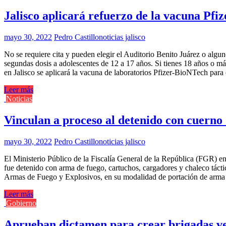
Jalisco aplicará refuerzo de la vacuna Pf
mayo 30, 2022
Pedro Castillo
noticias jalisco
No se requiere cita y pueden elegir el Auditorio Benito Juárez o algun
segundas dosis a adolescentes de 12 a 17 años. Si tienes 18 años o má
en Jalisco se aplicará la vacuna de laboratorios Pfizer-BioNTech par
Leer más
Noticias
Vinculan a proceso al detenido con cuerno 
mayo 30, 2022
Pedro Castillo
noticias jalisco
El Ministerio Público de la Fiscalía General de la República (FGR) en
fue detenido con arma de fuego, cartuchos, cargadores y chaleco táctic
Armas de Fuego y Explosivos, en su modalidad de portación de arma
Leer más
Gobierno
Aprueban dictamen para crear brigadas ve