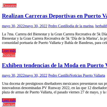
Deportes
Realizan Carreras Deportivas en Puerto Va
mayo 30, 2022
mayo 30, 2022
Pedro Castillo
dia de la marina
,
herbalif
La 7ma. Carrera del Bienestar y la Gran Carrera Recreativa de 5k Día 
Bienestar y la Gran Carrera Recreativa de 5k ‘Día de la Marina’, la pr
comunidad portuaria de Puerto Vallarta y Bahía de Banderas, para ce
Leer más
Noticias
Exhiben tendencias de la Moda en Puerto
mayo 30, 2022
mayo 30, 2022
Pedro Castillo
Noticias Puerto Vallarta
Una docena de prestigiosos diseñadores mexicanos presentaron sus pr
innovadoras denominadas PV Runway 2022, en las que 12 diseñadores mo
plaza de armas de Puerto Vallarta, el pasado viernes 27 de mayo, y 
Leer más
Noticias