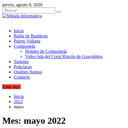
Saltar
jueves, agosto 6, 2026
al
contenido
Inicio
Bahía de Banderas
Puerto Vallarta
Compostela
Hoteles de Compostela
Video Isla del Coral Rincón de Guayabitos
Turismo
Policíacas
Quiénes Somos
Contacto
Estás aquí
Inicio
2022
mayo
Mes:
mayo 2022