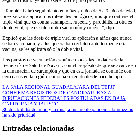
seguirán distribuyendo hasta el 25 de junio próximo.
“También habrá seguimiento en niñas y niños de 5 a 9 años de edad,
pues se van a aplicar dos diferentes biológicos, uno que contiene el
triple viral que es contra sarampión, rubéola y parotiditis, la otra es
doble viral, que es solo contra sarampión y rubéola”, dijo.
Explicó que las dosis de triple viral se aplicarán a niños que nunca
se han vacunado, y a los que ya han recibido anteriormente esta
vacuna, se les aplicará sólo la doble viral.
Los puestos de vacunación estarán en todas las unidades de la
Secretaría de Salud de Nayarit, con el propósito de que se avance en
la eliminación de sarampión y que en esta jornada se continúe con
cero casos en la región, como ha sucedido desde hace tiempo.
Navegación
LA SALA REGIONAL GUADALAJARA DEL TEPJF
CONFIRMA REGISTROS DE CANDIDATURAS A
de
DIPUTACIONES FEDERALES POSTULADAS EN BAJA
entradas
CALIFORNIA Y JALISCO
30 de abril día del niño y la niña, a un año de pandemia la niñez no
ha sido prioridad
Entradas relacionadas