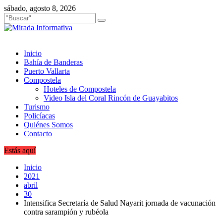
Saltar
sábado, agosto 8, 2026
al
contenido
Inicio
Bahía de Banderas
Puerto Vallarta
Compostela
Hoteles de Compostela
Video Isla del Coral Rincón de Guayabitos
Turismo
Policíacas
Quiénes Somos
Contacto
Estás aquí
Inicio
2021
abril
30
Intensifica Secretaría de Salud Nayarit jornada de vacunación
contra sarampión y rubéola