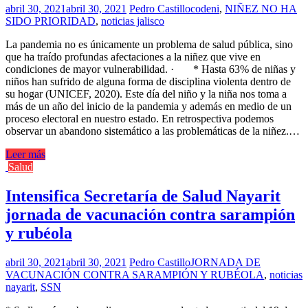
abril 30, 2021
abril 30, 2021
Pedro Castillo
codeni
,
NIÑEZ NO HA
SIDO PRIORIDAD
,
noticias jalisco
La pandemia no es únicamente un problema de salud pública, sino
que ha traído profundas afectaciones a la niñez que vive en
condiciones de mayor vulnerabilidad. · * Hasta 63% de niñas y
niños han sufrido de alguna forma de disciplina violenta dentro de
su hogar (UNICEF, 2020). Este día del niño y la niña nos toma a
más de un año del inicio de la pandemia y además en medio de un
proceso electoral en nuestro estado. En retrospectiva podemos
observar un abandono sistemático a las problemáticas de la niñez.…
Leer más
Salud
Intensifica Secretaría de Salud Nayarit
jornada de vacunación contra sarampión
y rubéola
abril 30, 2021
abril 30, 2021
Pedro Castillo
JORNADA DE
VACUNACIÓN CONTRA SARAMPIÓN Y RUBÉOLA
,
noticias
nayarit
,
SSN