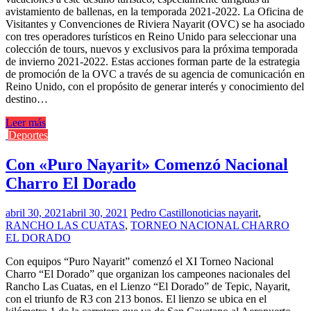
avistamiento de ballenas, en la temporada 2021-2022. La Oficina de
Visitantes y Convenciones de Riviera Nayarit (OVC) se ha asociado
con tres operadores turísticos en Reino Unido para seleccionar una
colección de tours, nuevos y exclusivos para la próxima temporada
de invierno 2021-2022. Estas acciones forman parte de la estrategia
de promoción de la OVC a través de su agencia de comunicación en
Reino Unido, con el propósito de generar interés y conocimiento del
destino…
Leer más
Deportes
Con «Puro Nayarit» Comenzó Nacional
Charro El Dorado
abril 30, 2021
abril 30, 2021
Pedro Castillo
noticias nayarit
,
RANCHO LAS CUATAS
,
TORNEO NACIONAL CHARRO
EL DORADO
Con equipos “Puro Nayarit” comenzó el XI Torneo Nacional
Charro “El Dorado” que organizan los campeones nacionales del
Rancho Las Cuatas, en el Lienzo “El Dorado” de Tepic, Nayarit,
con el triunfo de R3 con 213 bonos. El lienzo se ubica en el