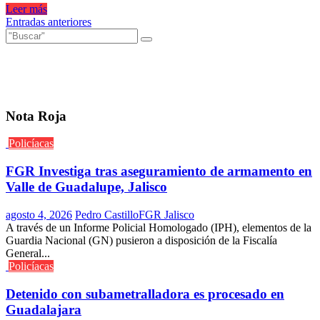
Leer más
Navegación
Entradas anteriores
de
entradas
Nota Roja
Policíacas
FGR Investiga tras aseguramiento de armamento en
Valle de Guadalupe, Jalisco
agosto 4, 2026
Pedro Castillo
FGR Jalisco
A través de un Informe Policial Homologado (IPH), elementos de la
Guardia Nacional (GN) pusieron a disposición de la Fiscalía
General...
Policíacas
Detenido con subametralladora es procesado en
Guadalajara