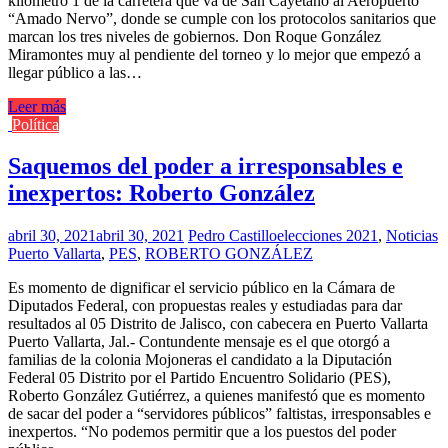
kilómetro 1 de la carretera que va de San Cayetano al Aeropuerto
“Amado Nervo”, donde se cumple con los protocolos sanitarios que
marcan los tres niveles de gobiernos. Don Roque González
Miramontes muy al pendiente del torneo y lo mejor que empezó a
llegar público a las…
Leer más
Política
Saquemos del poder a irresponsables e
inexpertos: Roberto González
abril 30, 2021
abril 30, 2021
Pedro Castillo
elecciones 2021
,
Noticias
Puerto Vallarta
,
PES
,
ROBERTO GONZÁLEZ
Es momento de dignificar el servicio público en la Cámara de
Diputados Federal, con propuestas reales y estudiadas para dar
resultados al 05 Distrito de Jalisco, con cabecera en Puerto Vallarta
Puerto Vallarta, Jal.- Contundente mensaje es el que otorgó a
familias de la colonia Mojoneras el candidato a la Diputación
Federal 05 Distrito por el Partido Encuentro Solidario (PES),
Roberto González Gutiérrez, a quienes manifestó que es momento
de sacar del poder a “servidores públicos” faltistas, irresponsables e
inexpertos. “No podemos permitir que a los puestos del poder