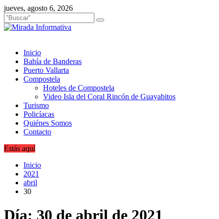
Saltar
jueves, agosto 6, 2026
al
contenido
Inicio
Bahía de Banderas
Puerto Vallarta
Compostela
Hoteles de Compostela
Video Isla del Coral Rincón de Guayabitos
Turismo
Policíacas
Quiénes Somos
Contacto
Estás aquí
Inicio
2021
abril
30
Día:
30 de abril de 2021