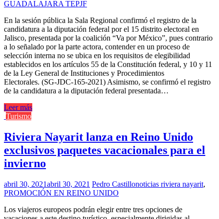
GUADALAJARA TEPJF
En la sesión pública la Sala Regional confirmó el registro de la
candidatura a la diputación federal por el 15 distrito electoral en
Jalisco, presentada por la coalición “Va por México”, pues contrario
a lo señalado por la parte actora, contender en un proceso de
selección interna no se ubica en los requisitos de elegibilidad
establecidos en los artículos 55 de la Constitución federal, y 10 y 11
de la Ley General de Instituciones y Procedimientos
Electorales. (SG-JDC-165-2021) Asimismo, se confirmó el registro
de la candidatura a la diputación federal presentada…
Leer más
Turismo
Riviera Nayarit lanza en Reino Unido
exclusivos paquetes vacacionales para el
invierno
abril 30, 2021
abril 30, 2021
Pedro Castillo
noticias riviera nayarit
,
PROMOCIÓN EN REINO UNIDO
Los viajeros europeos podrán elegir entre tres opciones de
vacaciones a este destino turístico, especialmente dirigidas al