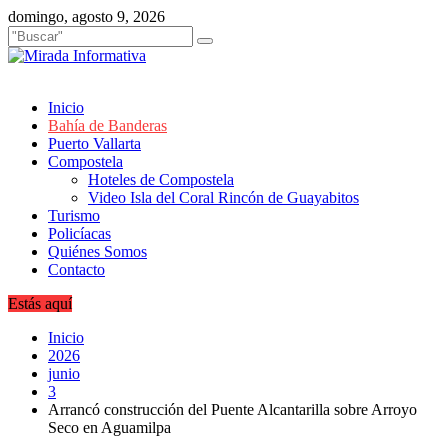
Saltar
domingo, agosto 9, 2026
al
contenido
Inicio
Bahía de Banderas
Puerto Vallarta
Compostela
Hoteles de Compostela
Video Isla del Coral Rincón de Guayabitos
Turismo
Policíacas
Quiénes Somos
Contacto
Estás aquí
Inicio
2026
junio
3
Arrancó construcción del Puente Alcantarilla sobre Arroyo
Seco en Aguamilpa