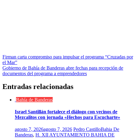
Navegación
Firman carta compromiso para impulsar el programa “Cruzadas por
el Mar”
de
Gobierno de Bahía de Banderas abre fechas para recepción de
entradas
documentos del programa a emprendedores
Entradas relacionadas
Bahía de Banderas
Israel Santillán fortalece el diálogo con vecinos de
Mezcalitos con jornada «Hechos para Escucharte»
agosto 7, 2026
agosto 7, 2026
Pedro Castillo
Bahia De
Banderas
,
H. XII AYUNTAMIENTO BAHIA DE