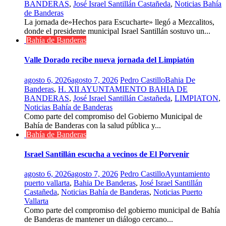
BANDERAS
,
José Israel Santillán Castañeda
,
Noticias Bahía
de Banderas
La jornada de»Hechos para Escucharte» llegó a Mezcalitos,
donde el presidente municipal Israel Santillán sostuvo un...
Bahía de Banderas
Valle Dorado recibe nueva jornada del Limpiatón
agosto 6, 2026
agosto 7, 2026
Pedro Castillo
Bahia De
Banderas
,
H. XII AYUNTAMIENTO BAHIA DE
BANDERAS
,
José Israel Santillán Castañeda
,
LIMPIATON
,
Noticias Bahía de Banderas
Como parte del compromiso del Gobierno Municipal de
Bahía de Banderas con la salud pública y...
Bahía de Banderas
Israel Santillán escucha a vecinos de El Porvenir
agosto 6, 2026
agosto 7, 2026
Pedro Castillo
Ayuntamiento
puerto vallarta
,
Bahia De Banderas
,
José Israel Santillán
Castañeda
,
Noticias Bahía de Banderas
,
Noticias Puerto
Vallarta
Como parte del compromiso del gobierno municipal de Bahía
de Banderas de mantener un diálogo cercano...