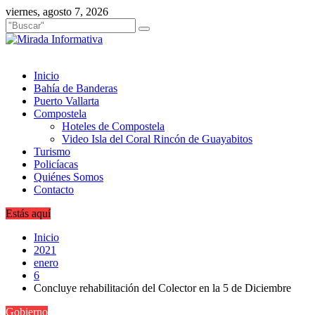
Saltar
viernes, agosto 7, 2026
al
contenido
Inicio
Bahía de Banderas
Puerto Vallarta
Compostela
Hoteles de Compostela
Video Isla del Coral Rincón de Guayabitos
Turismo
Policíacas
Quiénes Somos
Contacto
Estás aquí
Inicio
2021
enero
6
Concluye rehabilitación del Colector en la 5 de Diciembre
Gobierno