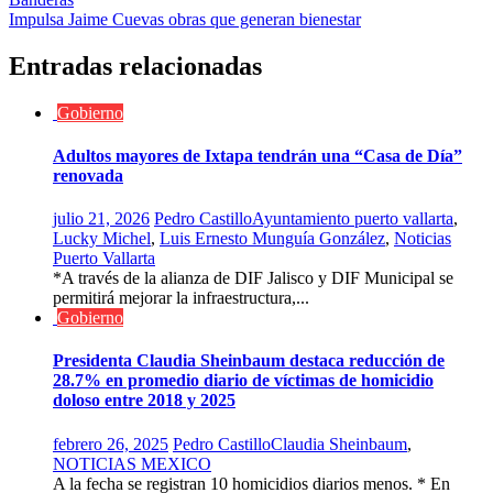
de
Impulsa Jaime Cuevas obras que generan bienestar
entradas
Entradas relacionadas
Gobierno
Adultos mayores de Ixtapa tendrán una “Casa de Día”
renovada
julio 21, 2026
Pedro Castillo
Ayuntamiento puerto vallarta
,
Lucky Michel
,
Luis Ernesto Munguía González
,
Noticias
Puerto Vallarta
*A través de la alianza de DIF Jalisco y DIF Municipal se
permitirá mejorar la infraestructura,...
Gobierno
Presidenta Claudia Sheinbaum destaca reducción de
28.7% en promedio diario de víctimas de homicidio
doloso entre 2018 y 2025
febrero 26, 2025
Pedro Castillo
Claudia Sheinbaum
,
NOTICIAS MEXICO
A la fecha se registran 10 homicidios diarios menos. * En