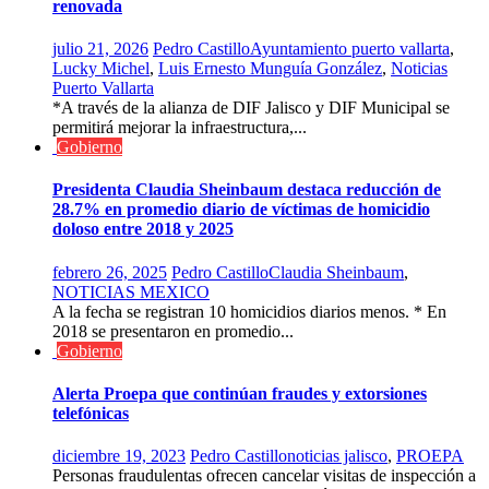
renovada
julio 21, 2026
Pedro Castillo
Ayuntamiento puerto vallarta
,
Lucky Michel
,
Luis Ernesto Munguía González
,
Noticias
Puerto Vallarta
*A través de la alianza de DIF Jalisco y DIF Municipal se
permitirá mejorar la infraestructura,...
Gobierno
Presidenta Claudia Sheinbaum destaca reducción de
28.7% en promedio diario de víctimas de homicidio
doloso entre 2018 y 2025
febrero 26, 2025
Pedro Castillo
Claudia Sheinbaum
,
NOTICIAS MEXICO
A la fecha se registran 10 homicidios diarios menos. * En
2018 se presentaron en promedio...
Gobierno
Alerta Proepa que continúan fraudes y extorsiones
telefónicas
diciembre 19, 2023
Pedro Castillo
noticias jalisco
,
PROEPA
Personas fraudulentas ofrecen cancelar visitas de inspección a