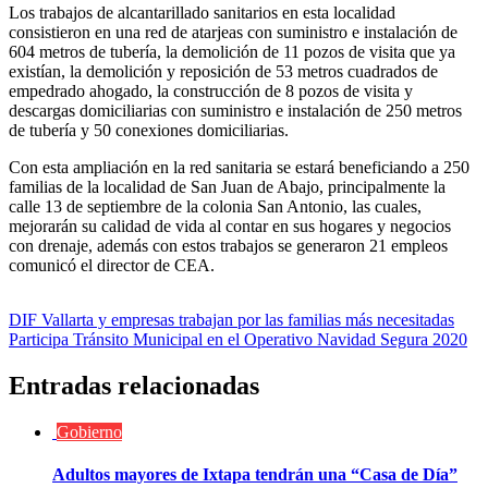
Los trabajos de alcantarillado sanitarios en esta localidad
consistieron en una red de atarjeas con suministro e instalación de
604 metros de tubería, la demolición de 11 pozos de visita que ya
existían, la demolición y reposición de 53 metros cuadrados de
empedrado ahogado, la construcción de 8 pozos de visita y
descargas domiciliarias con suministro e instalación de 250 metros
de tubería y 50 conexiones domiciliarias.
Con esta ampliación en la red sanitaria se estará beneficiando a 250
familias de la localidad de San Juan de Abajo, principalmente la
calle 13 de septiembre de la colonia San Antonio, las cuales,
mejorarán su calidad de vida al contar en sus hogares y negocios
con drenaje, además con estos trabajos se generaron 21 empleos
comunicó el director de CEA.
Navegación
DIF Vallarta y empresas trabajan por las familias más necesitadas
Participa Tránsito Municipal en el Operativo Navidad Segura 2020
de
entradas
Entradas relacionadas
Gobierno
Adultos mayores de Ixtapa tendrán una “Casa de Día”