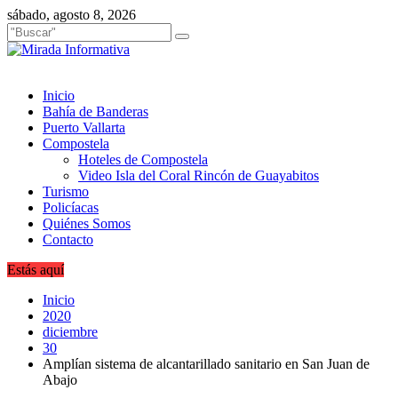
Saltar
sábado, agosto 8, 2026
al
contenido
Inicio
Bahía de Banderas
Puerto Vallarta
Compostela
Hoteles de Compostela
Video Isla del Coral Rincón de Guayabitos
Turismo
Policíacas
Quiénes Somos
Contacto
Estás aquí
Inicio
2020
diciembre
30
Amplían sistema de alcantarillado sanitario en San Juan de
Abajo