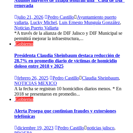
Adultos mayores de Ixtapa tendrán una “Casa de Día”
renovada
julio 21, 2026
Pedro Castillo
Ayuntamiento puerto
vallarta
,
Lucky Michel
,
Luis Ernesto Munguía González
,
Noticias Puerto Vallarta
*A través de la alianza de DIF Jalisco y DIF Municipal se
permitirá mejorar la infraestructura,...
Gobierno
Presidenta Claudia Sheinbaum destaca reducción de
28.7% en promedio diario de víctimas de homicidio
doloso entre 2018 y 2025
febrero 26, 2025
Pedro Castillo
Claudia Sheinbaum
,
NOTICIAS MEXICO
A la fecha se registran 10 homicidios diarios menos. * En
2018 se presentaron en promedio...
Gobierno
Alerta Proepa que continúan fraudes y extorsiones
telefónicas
diciembre 19, 2023
Pedro Castillo
noticias jalisco
,