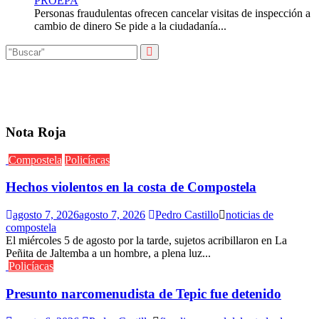
PROEPA
Personas fraudulentas ofrecen cancelar visitas de inspección a
cambio de dinero Se pide a la ciudadanía...
Nota Roja
Compostela
Policíacas
Hechos violentos en la costa de Compostela
agosto 7, 2026
agosto 7, 2026
Pedro Castillo
noticias de
compostela
El miércoles 5 de agosto por la tarde, sujetos acribillaron en La
Peñita de Jaltemba a un hombre, a plena luz...
Policíacas
Presunto narcomenudista de Tepic fue detenido