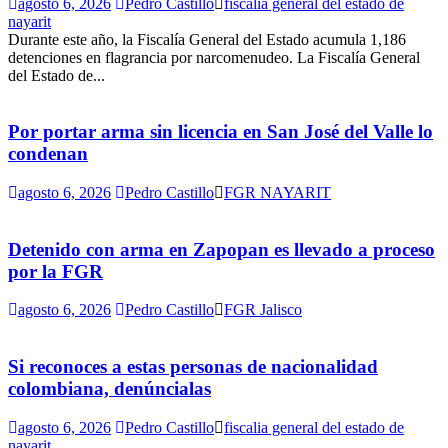
agosto 6, 2026
Pedro Castillo
fiscalia general del estado de
nayarit
Durante este año, la Fiscalía General del Estado acumula 1,186
detenciones en flagrancia por narcomenudeo. La Fiscalía General
del Estado de...
Por portar arma sin licencia en San José del Valle lo
condenan
agosto 6, 2026
Pedro Castillo
FGR NAYARIT
Detenido con arma en Zapopan es llevado a proceso
por la FGR
agosto 6, 2026
Pedro Castillo
FGR Jalisco
Si reconoces a estas personas de nacionalidad
colombiana, denúncialas
agosto 6, 2026
Pedro Castillo
fiscalia general del estado de
nayarit