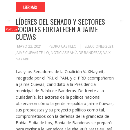
LEER MÁS
LÍDERES DEL SENADO Y SECTORES
SOCIALES FORTALECEN A JAIME
Política
CUEVAS
MAYO 22, 2021
PEDRO CASTILLO
ELECCIONES 2021
,
JAIME CUEVAS TELLO
,
NOTICIAS BAHÍA DE BANDERAS
,
VA X
NAYARIT
Las y los Senadores de la Coalición VaXNayarit,
integrada por el PRI, el PAN, y el PRD acompañaron
a Jaime Cuevas, candidato a la Presidencia
municipal de Bahía de Banderas. De frente a la
ciudadanía, los actores de la política nacional
observaron cómo la gente respalda a Jaime Cuevas,
sus propuestas y su proyecto político como tal,
comprometidos con la defensa de la grandeza de
Bahía. El día de hoy, Bahía de Banderas se preparó
para recibir a la Senadora Claudia Ruíz Massieu, así