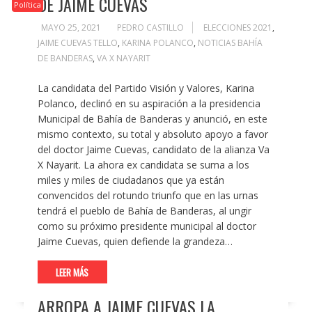
DE JAIME CUEVAS
Política
MAYO 25, 2021
PEDRO CASTILLO
ELECCIONES 2021
,
JAIME CUEVAS TELLO
,
KARINA POLANCO
,
NOTICIAS BAHÍA
DE BANDERAS
,
VA X NAYARIT
La candidata del Partido Visión y Valores, Karina
Polanco, declinó en su aspiración a la presidencia
Municipal de Bahía de Banderas y anunció, en este
mismo contexto, su total y absoluto apoyo a favor
del doctor Jaime Cuevas, candidato de la alianza Va
X Nayarit. La ahora ex candidata se suma a los
miles y miles de ciudadanos que ya están
convencidos del rotundo triunfo que en las urnas
tendrá el pueblo de Bahía de Banderas, al ungir
como su próximo presidente municipal al doctor
Jaime Cuevas, quien defiende la grandeza…
LEER MÁS
ARROPA A JAIME CUEVAS LA