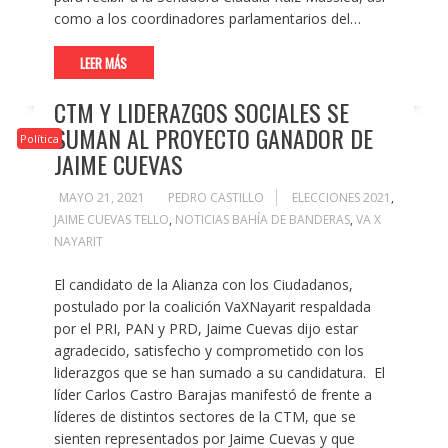
como a los coordinadores parlamentarios del…
LEER MÁS
CTM Y LIDERAZGOS SOCIALES SE
SUMAN AL PROYECTO GANADOR DE
Política
JAIME CUEVAS
MAYO 21, 2021
PEDRO CASTILLO
ELECCIONES 2021
,
JAIME CUEVAS TELLO
,
NOTICIAS BAHÍA DE BANDERAS
,
VA X
NAYARIT
El candidato de la Alianza con los Ciudadanos,
postulado por la coalición VaXNayarit respaldada
por el PRI, PAN y PRD, Jaime Cuevas dijo estar
agradecido, satisfecho y comprometido con los
liderazgos que se han sumado a su candidatura. El
líder Carlos Castro Barajas manifestó de frente a
líderes de distintos sectores de la CTM, que se
sienten representados por Jaime Cuevas y que