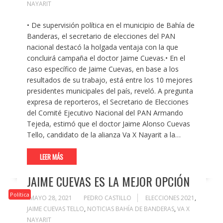
NAYARIT
• De supervisión política en el municipio de Bahía de
Banderas, el secretario de elecciones del PAN
nacional destacó la holgada ventaja con la que
concluirá campaña el doctor Jaime Cuevas.• En el
caso específico de Jaime Cuevas, en base a los
resultados de su trabajo, está entre los 10 mejores
presidentes municipales del país, reveló. A pregunta
expresa de reporteros, el Secretario de Elecciones
del Comité Ejecutivo Nacional del PAN Armando
Tejeda, estimó que el doctor Jaime Alonso Cuevas
Tello, candidato de la alianza Va X Nayarit a la…
LEER MÁS
JAIME CUEVAS ES LA MEJOR OPCIÓN
Política
MAYO 28, 2021
PEDRO CASTILLO
ELECCIONES 2021
,
JAIME CUEVAS TELLO
,
NOTICIAS BAHÍA DE BANDERAS
,
VA X
NAYARIT