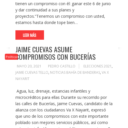
tienen un compromiso con él: ganar este 6 de junio
y dar continuidad a sus planes y
proyectos.“Tenemos un compromiso con usted,
estamos hasta donde tope bien…
LEER MÁS
JAIME CUEVAS ASUME
COMPROMISOS CON BUCERÍAS
Política
MAYO 20, 2021
PEDRO CASTILLO
ELECCIONES 2021
,
JAIME CUEVAS TELLO
,
NOTICIAS BAHÍA DE BANDERAS
,
VA X
NAYARIT
Agua, luz, drenaje, estancias infantiles y
microcréditos para ellas Durante su recorrido por
las calles de Bucerías, Jaime Cuevas, candidato de la
alianza con los ciudadanos Va X Nayarit, expresó
que uno de los compromisos con este importante
poblado son mejores servicios públicos, así como