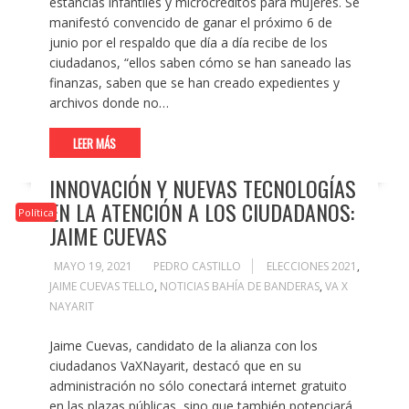
estancias infantiles y microcréditos para mujeres. Se
manifestó convencido de ganar el próximo 6 de
junio por el respaldo que día a día recibe de los
ciudadanos, “ellos saben cómo se han saneado las
finanzas, saben que se han creado expedientes y
archivos donde no…
LEER MÁS
INNOVACIÓN Y NUEVAS TECNOLOGÍAS
EN LA ATENCIÓN A LOS CIUDADANOS:
Política
JAIME CUEVAS
MAYO 19, 2021
PEDRO CASTILLO
ELECCIONES 2021
,
JAIME CUEVAS TELLO
,
NOTICIAS BAHÍA DE BANDERAS
,
VA X
NAYARIT
Jaime Cuevas, candidato de la alianza con los
ciudadanos VaXNayarit, destacó que en su
administración no sólo conectará internet gratuito
en las plazas públicas, sino que también potenciará