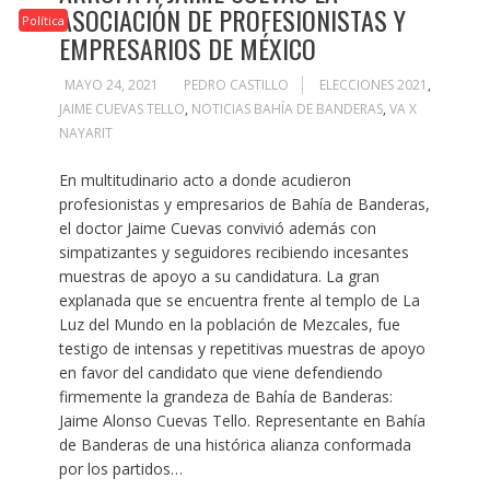
ASOCIACIÓN DE PROFESIONISTAS Y
Política
EMPRESARIOS DE MÉXICO
MAYO 24, 2021
PEDRO CASTILLO
ELECCIONES 2021
,
JAIME CUEVAS TELLO
,
NOTICIAS BAHÍA DE BANDERAS
,
VA X
NAYARIT
En multitudinario acto a donde acudieron
profesionistas y empresarios de Bahía de Banderas,
el doctor Jaime Cuevas convivió además con
simpatizantes y seguidores recibiendo incesantes
muestras de apoyo a su candidatura. La gran
explanada que se encuentra frente al templo de La
Luz del Mundo en la población de Mezcales, fue
testigo de intensas y repetitivas muestras de apoyo
en favor del candidato que viene defendiendo
firmemente la grandeza de Bahía de Banderas:
Jaime Alonso Cuevas Tello. Representante en Bahía
de Banderas de una histórica alianza conformada
por los partidos…