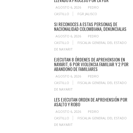
LLEVADO A PROCESO POR LA FGR
AGOSTO 6, 2026
PEDRO
CASTILLO
FGR JALISCO
SI RECONOCES A ESTAS PERSONAS DE
NACIONALIDAD COLOMBIANA, DENÚNCIALAS
AGOSTO 6, 2026
PEDRO
CASTILLO
FISCALIA GENERAL DEL ESTADO
DE NAYARIT
EJECUTAN 8 ÓRDENES DE APREHENSION EN
NAYARIT, 6 POR VIOLENCIA FAMILIAR Y 2 POR
ABANDONO DE FAMILIARES
AGOSTO 6, 2026
PEDRO
CASTILLO
FISCALIA GENERAL DEL ESTADO
DE NAYARIT
LES EJECUTAN ORDEN DE APREHENSIÓN POR
ASALTO Y ROBO
AGOSTO 6, 2026
PEDRO
CASTILLO
FISCALIA GENERAL DEL ESTADO
DE NAYARIT