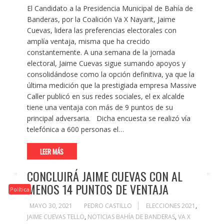
El Candidato a la Presidencia Municipal de Bahía de
Banderas, por la Coalición Va X Nayarit, Jaime
Cuevas, lidera las preferencias electorales con
amplía ventaja, misma que ha crecido
constantemente. A una semana de la jornada
electoral, Jaime Cuevas sigue sumando apoyos y
consolidándose como la opción definitiva, ya que la
última medición que la prestigiada empresa Massive
Caller publicó en sus redes sociales, el ex alcalde
tiene una ventaja con más de 9 puntos de su
principal adversaria. Dicha encuesta se realizó vía
telefónica a 600 personas el…
LEER MÁS
CONCLUIRÁ JAIME CUEVAS CON AL
MENOS 14 PUNTOS DE VENTAJA
Política
MAYO 30, 2021
PEDRO CASTILLO
ELECCIONES 2021
,
JAIME CUEVAS TELLO
,
NOTICIAS BAHÍA DE BANDERAS
,
VA X