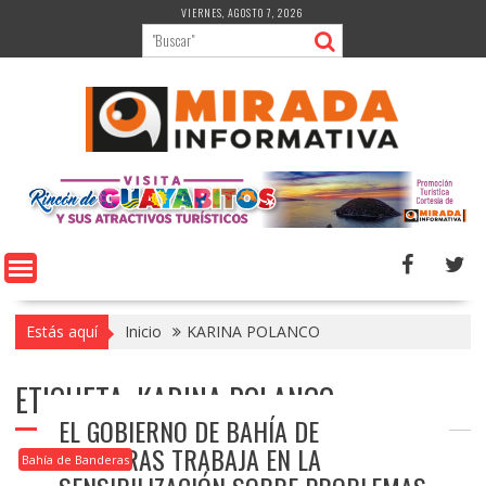
Saltar
VIERNES, AGOSTO 7, 2026
al
contenido
Estás aquí
Inicio
KARINA POLANCO
ETIQUETA:
KARINA POLANCO
EL GOBIERNO DE BAHÍA DE
BANDERAS TRABAJA EN LA
Bahía de Banderas