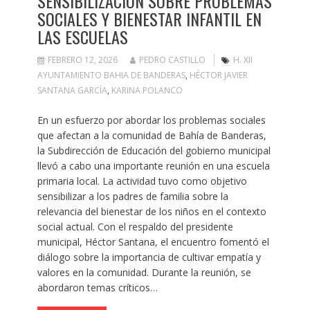
SENSIBILIZACIÓN SOBRE PROBLEMAS
SOCIALES Y BIENESTAR INFANTIL EN
LAS ESCUELAS
FEBRERO 12, 2026
PEDRO CASTILLO
H. XII
AYUNTAMIENTO BAHIA DE BANDERAS
,
HÉCTOR JAVIER
SANTANA GARCÍA
,
KARINA POLANCO
En un esfuerzo por abordar los problemas sociales
que afectan a la comunidad de Bahía de Banderas,
la Subdirección de Educación del gobierno municipal
llevó a cabo una importante reunión en una escuela
primaria local. La actividad tuvo como objetivo
sensibilizar a los padres de familia sobre la
relevancia del bienestar de los niños en el contexto
social actual. Con el respaldo del presidente
municipal, Héctor Santana, el encuentro fomentó el
diálogo sobre la importancia de cultivar empatía y
valores en la comunidad. Durante la reunión, se
abordaron temas críticos…