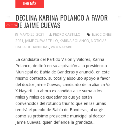
LEER MÁS
DECLINA KARINA POLANCO A FAVOR
DE JAIME CUEVAS
Política
MAYO 25, 2021
PEDRO CASTILLO
ELECCIONES
2021
,
JAIME CUEVAS TELLO
,
KARINA POLANCO
,
NOTICIAS
BAHÍA DE BANDERAS
,
VA X NAYARIT
La candidata del Partido Visión y Valores, Karina
Polanco, declinó en su aspiración a la presidencia
Municipal de Bahía de Banderas y anunció, en este
mismo contexto, su total y absoluto apoyo a favor
del doctor Jaime Cuevas, candidato de la alianza Va
X Nayarit. La ahora ex candidata se suma a los
miles y miles de ciudadanos que ya están
convencidos del rotundo triunfo que en las urnas
tendrá el pueblo de Bahía de Banderas, al ungir
como su próximo presidente municipal al doctor
Jaime Cuevas, quien defiende la grandeza…