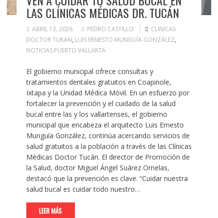
VEN A CUIDAR TU SALUD BUCAL EN
LAS CLÍNICAS MÉDICAS DR. TUCÁN
ABRIL 13, 2026
PEDRO CASTILLO
CLINICAS
DOCTOR TUKAN
,
LUIS ERNESTO MUNGUÍA GONZÁLEZ
,
NOTICIAS PUERTO VALLARTA
El gobierno municipal ofrece consultas y
tratamientos dentales gratuitos en Coapinole,
Ixtapa y la Unidad Médica Móvil. En un esfuerzo por
fortalecer la prevención y el cuidado de la salud
bucal entre las y los vallartenses, el gobierno
municipal que encabeza el arquitecto Luis Ernesto
Munguía González, continúa acercando servicios de
salud gratuitos a la población a través de las Clínicas
Médicas Doctor Tucán. El director de Promoción de
la Salud, doctor Miguel Ángel Suárez Ornelas,
destacó que la prevención es clave. “Cuidar nuestra
salud bucal es cuidar todo nuestro…
LEER MÁS