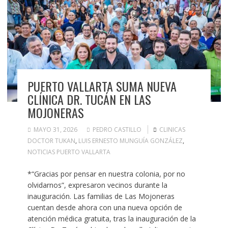
PUERTO VALLARTA SUMA NUEVA
CLÍNICA DR. TUCÁN EN LAS
MOJONERAS
MAYO 31, 2026
PEDRO CASTILLO
CLINICAS
DOCTOR TUKAN
,
LUIS ERNESTO MUNGUÍA GONZÁLEZ
,
NOTICIAS PUERTO VALLARTA
*“Gracias por pensar en nuestra colonia, por no
olvidarnos”, expresaron vecinos durante la
inauguración. Las familias de Las Mojoneras
cuentan desde ahora con una nueva opción de
atención médica gratuita, tras la inauguración de la