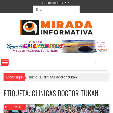
Saltar
VIERNES, AGOSTO 7, 2026
al
contenido
Estás aquí
Inicio
clinicas doctor tukan
ETIQUETA:
CLINICAS DOCTOR TUKAN
Puerto Vallarta