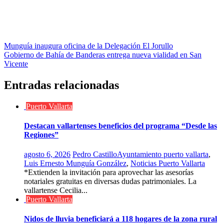
Navegación
Munguía inaugura oficina de la Delegación El Jorullo
Gobierno de Bahía de Banderas entrega nueva vialidad en San
de
Vicente
entradas
Entradas relacionadas
Puerto Vallarta
Destacan vallartenses beneficios del programa “Desde las
Regiones”
agosto 6, 2026
Pedro Castillo
Ayuntamiento puerto vallarta
,
Luis Ernesto Munguía González
,
Noticias Puerto Vallarta
*Extienden la invitación para aprovechar las asesorías
notariales gratuitas en diversas dudas patrimoniales. La
vallartense Cecilia...
Puerto Vallarta
Nidos de lluvia beneficiará a 118 hogares de la zona rural