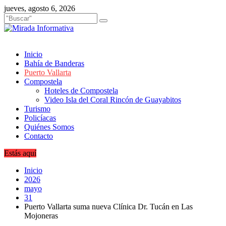
Saltar
jueves, agosto 6, 2026
al
contenido
Inicio
Bahía de Banderas
Puerto Vallarta
Compostela
Hoteles de Compostela
Video Isla del Coral Rincón de Guayabitos
Turismo
Policíacas
Quiénes Somos
Contacto
Estás aquí
Inicio
2026
mayo
31
Puerto Vallarta suma nueva Clínica Dr. Tucán en Las
Mojoneras