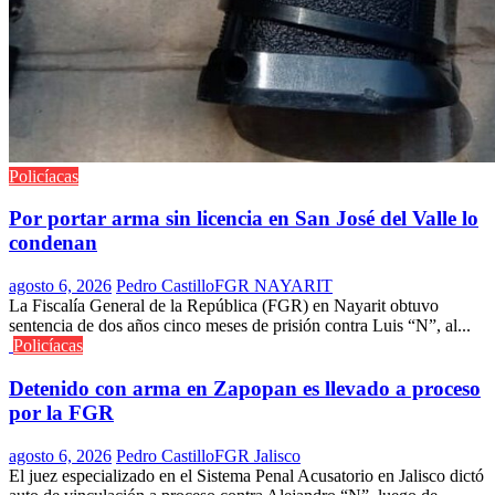
Policíacas
Por portar arma sin licencia en San José del Valle lo
condenan
agosto 6, 2026
Pedro Castillo
FGR NAYARIT
La Fiscalía General de la República (FGR) en Nayarit obtuvo
sentencia de dos años cinco meses de prisión contra Luis “N”, al...
Policíacas
Detenido con arma en Zapopan es llevado a proceso
por la FGR
agosto 6, 2026
Pedro Castillo
FGR Jalisco
El juez especializado en el Sistema Penal Acusatorio en Jalisco dictó