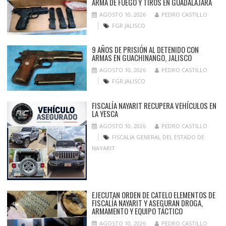
ARMA DE FUEGO Y TIROS EN GUADALAJARA
AGOSTO 10, 2026
PEDRO CASTILLO
FGR JALISCO
9 AÑOS DE PRISIÓN AL DETENIDO CON
ARMAS EN GUACHINANGO, JALISCO
AGOSTO 10, 2026
PEDRO CASTILLO
FGR JALISCO
FISCALÍA NAYARIT RECUPERA VEHÍCULOS EN
LA YESCA
AGOSTO 10, 2026
PEDRO CASTILLO
FISCALIA GENERAL DEL ESTADO DE
NAYARIT
EJECUTAN ORDEN DE CATELO ELEMENTOS DE
FISCALÍA NAYARIT Y ASEGURAN DROGA,
ARMAMENTO Y EQUIPO TÁCTICO
AGOSTO 10, 2026
PEDRO CASTILLO