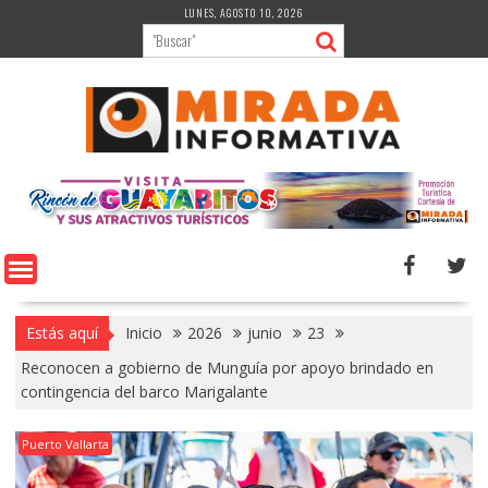
Saltar
LUNES, AGOSTO 10, 2026
al
contenido
Estás aquí
Inicio
2026
junio
23
Reconocen a gobierno de Munguía por apoyo brindado en
contingencia del barco Marigalante
Puerto Vallarta