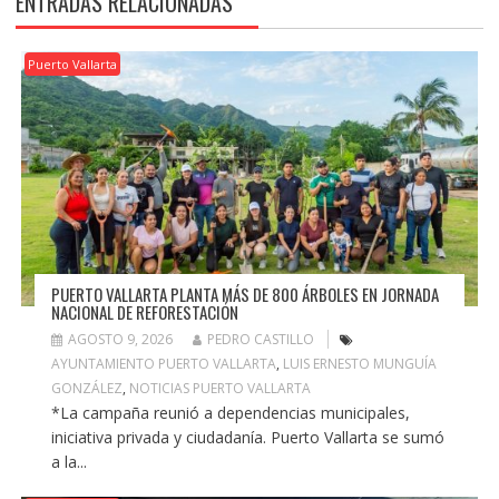
ENTRADAS RELACIONADAS
Puerto Vallarta
PUERTO VALLARTA PLANTA MÁS DE 800 ÁRBOLES EN JORNADA
NACIONAL DE REFORESTACIÓN
AGOSTO 9, 2026
PEDRO CASTILLO
AYUNTAMIENTO PUERTO VALLARTA
,
LUIS ERNESTO MUNGUÍA
GONZÁLEZ
,
NOTICIAS PUERTO VALLARTA
*La campaña reunió a dependencias municipales,
iniciativa privada y ciudadanía. Puerto Vallarta se sumó
a la...