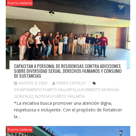
Puerto Vallarta
CAPACITAN A PERSONAL DE RESIDENCIAS CONTRA ADICCIONES
SOBRE DIVERSIDAD SEXUAL, DERECHOS HUMANOS Y CONSUMO
DE SUSTANCIAS
AGOSTO 9, 2026
PEDRO CASTILLO
AYUNTAMIENTO PUERTO VALLARTA
,
LUIS ERNESTO MUNGUÍA
GONZÁLEZ
,
NOTICIAS PUERTO VALLARTA
*La iniciativa busca promover una atención digna,
respetuosa e incluyente. Con el propósito de fortalecer
la...
Puerto Vallarta