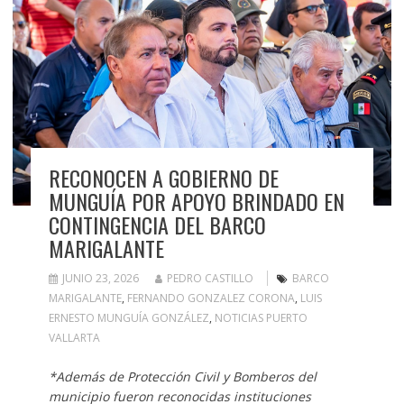
RECONOCEN A GOBIERNO DE
MUNGUÍA POR APOYO BRINDADO EN
CONTINGENCIA DEL BARCO
MARIGALANTE
JUNIO 23, 2026
PEDRO CASTILLO
BARCO
MARIGALANTE
,
FERNANDO GONZALEZ CORONA
,
LUIS
ERNESTO MUNGUÍA GONZÁLEZ
,
NOTICIAS PUERTO
VALLARTA
*Además de Protección Civil y Bomberos del
municipio fueron reconocidas instituciones