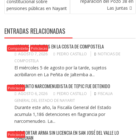
reparación del Pozo 38 en
constitucional sobre
ENTRADAS
Las Juntas
pensiones públicas en Nayarit
ENTRADAS RELACIONADAS
HECHOS VIOLENTOS EN LA COSTA DE COMPOSTELA
Compostela
Policíacas
AGOSTO 7, 2026
PEDRO CASTILLO
NOTICIAS DE
COMPOSTELA
El miércoles 5 de agosto por la tarde, sujetos
acribillaron en La Peñita de Jaltemba a...
PRESUNTO NARCOMENUDISTA DE TEPIC FUE DETENIDO
Policíacas
AGOSTO 6, 2026
PEDRO CASTILLO
FISCALIA
GENERAL DEL ESTADO DE NAYARIT
Durante este año, la Fiscalía General del Estado
acumula 1,186 detenciones en flagrancia por
narcomenudeo. La...
POR PORTAR ARMA SIN LICENCIA EN SAN JOSÉ DEL VALLE LO
Policíacas
CONDENAN