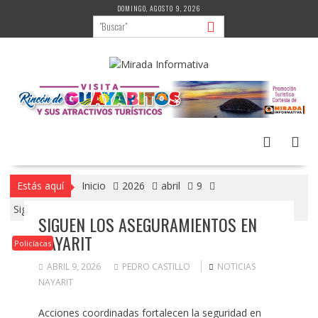
Saltar
DOMINGO, AGOSTO 9, 2026
al
contenido
Estás aquí
Inicio
2026
abril
9
Siguen los aseguramientos en Nayarit
SIGUEN LOS ASEGURAMIENTOS EN
NAYARIT
Policíacas
ABRIL 9, 2026
PEDRO CASTILLO
NOTICIAS
NAYARIT
Acciones coordinadas fortalecen la seguridad en