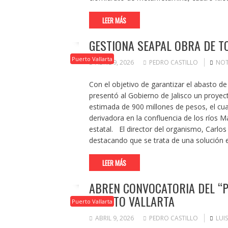
LEER MÁS
GESTIONA SEAPAL OBRA DE T
Puerto Vallarta
ABRIL 9, 2026
PEDRO CASTILLO
NOT
Con el objetivo de garantizar el abasto d
presentó al Gobierno de Jalisco un proyect
estimada de 900 millones de pesos, el cu
derivadora en la confluencia de los ríos M
estatal. El director del organismo, Carlo
destacando que se trata de una solución e
LEER MÁS
ABREN CONVOCATORIA DEL “P
PUERTO VALLARTA
Puerto Vallarta
ABRIL 9, 2026
PEDRO CASTILLO
LUI