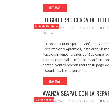
LEER MÁS
TU GOBIERNO CERCA DE TI LL
Bahía de Banderas
ABRIL 9, 2026
PEDRO CASTILLO
H. 
GARCÍA
El Gobierno Municipal de Bahía de Bande
Fiscalización y Apremios, instalarán un mó
fraccionamiento Jardines del Sol, con el ob
impuesto predial. El módulo estará dispon
contribuyentes podrán realizar su pago de
disponibles. Los esperamos.
LEER MÁS
AVANZA SEAPAL CON LA REPA
Puerto Vallarta
ABRIL 9, 2026
PEDRO CASTILLO
NOT