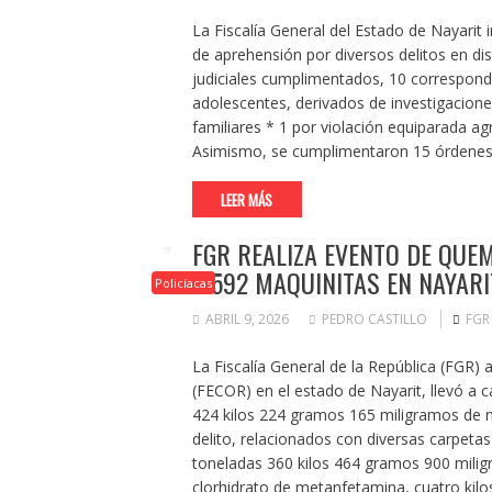
La Fiscalía General del Estado de Nayarit 
de aprehensión por diversos delitos en di
judiciales cumplimentados, 10 correspond
adolescentes, derivados de investigaciones
familiares * 1 por violación equiparada ag
Asimismo, se cumplimentaron 15 órdenes d
LEER MÁS
FGR REALIZA EVENTO DE QUE
Y 592 MAQUINITAS EN NAYARI
Policíacas
ABRIL 9, 2026
PEDRO CASTILLO
FGR
La Fiscalía General de la República (FGR) a
(FECOR) en el estado de Nayarit, llevó a 
424 kilos 224 gramos 165 miligramos de 
delito, relacionados con diversas carpetas
toneladas 360 kilos 464 gramos 900 mili
clorhidrato de metanfetamina, cuatro kil