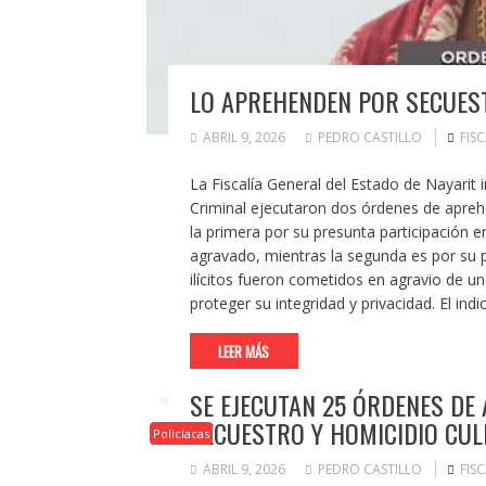
LO APREHENDEN POR SECUES
ABRIL 9, 2026
PEDRO CASTILLO
FIS
La Fiscalía General del Estado de Nayarit
Criminal ejecutaron dos órdenes de aprehe
la primera por su presunta participación e
agravado, mientras la segunda es por su 
ilícitos fueron cometidos en agravio de u
proteger su integridad y privacidad. El ind
LEER MÁS
SE EJECUTAN 25 ÓRDENES DE
SECUESTRO Y HOMICIDIO CU
Policíacas
ABRIL 9, 2026
PEDRO CASTILLO
FIS