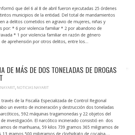
informó que del 6 al 8 de abril fueron ejecutadas 25 órdenes
stintos municipios de la entidad. Del total de mandamientos
en a delitos cometidos en agravio de mujeres, niñas y
 por: * 6 por violencia familiar * 2 por abandono de
ravada * 1 por violencia familiar en razón de género
e aprehensión por otros delitos, entre los…
MA DE MÁS DE DOS TONELADAS DE DROGAS
T
 NAYARIT
,
NOTICIAS NAYARIT
 través de la Fiscalía Especializada de Control Regional
cabo un evento de incineración y destrucción dos toneladas
narcóticos, 592 máquinas tragamonedas y 22 objetos del
 de investigación. El narcótico incinerado consistió en dos
gramos de marihuana, 59 kilos 739 gramos 365 miligramos de
os 13 gramos 500 miligramos de clorhidrato de cocaína,…