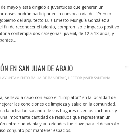
5 de mayo y está dirigido a juventudes que generen un
lartenses podrán participar en la convocatoria del “Premio
gobierno del arquitecto Luis Ernesto Munguía González a
 el fin de reconocer el talento, compromiso e impacto positivo
toria contempla dos categorías: juvenil, de 12 a 18 años, y
cipantes…
TÓN EN SAN JUAN DE ABAJO
XII AYUNTAMIENTO BAHIA DE BANDERAS
,
HÉCTOR JAVIER SANTANA
 se llevó a cabo con éxito el “Limpiatón” en la localidad de
jorar las condiciones de limpieza y salud en la comunidad.
 a la actividad sacando de sus hogares diversos cacharros y
r una importante cantidad de residuos que representan un
ión entre ciudadanía y autoridades fue clave para el desarrollo
miso conjunto por mantener espacios…