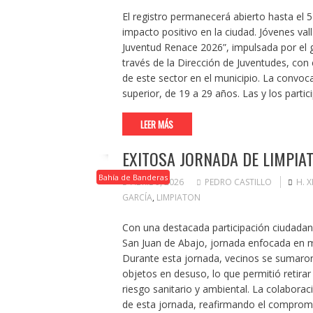
El registro permanecerá abierto hasta el 
impacto positivo en la ciudad. Jóvenes val
Juventud Renace 2026”, impulsada por el 
través de la Dirección de Juventudes, con
de este sector en el municipio. La convoca
superior, de 19 a 29 años. Las y los parti
LEER MÁS
EXITOSA JORNADA DE LIMPIA
Bahía de Banderas
ABRIL 9, 2026
PEDRO CASTILLO
H. 
GARCÍA
,
LIMPIATON
Con una destacada participación ciudadana,
San Juan de Abajo, jornada enfocada en me
Durante esta jornada, vecinos se sumaron
objetos en desuso, lo que permitió retira
riesgo sanitario y ambiental. La colaborac
de esta jornada, reafirmando el compro