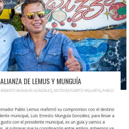
 ALIANZA DE LEMUS Y MUNGUÍA
S ERNESTO MUNGUÍA GONZÁLEZ
,
NOTICIAS PUERTO VALLARTA
,
PABLO
gobernador Pablo Lemus reafirmó su compromiso con el destino
dente municipal, Luis Ernesto Munguía González, para llevar a
usto con el presidente municipal, es un guía y vamos a
s, al subrayar que la coordinación entre ambos gobiernos ya