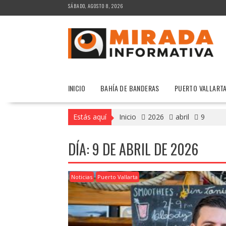
Saltar
SÁBADO, AGOSTO 8, 2026
al
contenido
INICIO
BAHÍA DE BANDERAS
PUERTO VALLART
Estás aquí
Inicio
2026
abril
9
DÍA:
9 DE ABRIL DE 2026
Noticias
Puerto Vallarta