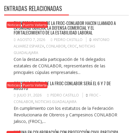
ENTRADAS RELACIONADAS
EN INFORME ANUAL DE LA FROC-CONLABOR HACEN LLAMADO A
Noticias
Puerto Vallarta
LA UNIDAD OBRERA, LA DEFENSA COMERCIAL Y EL
FORTALECIMIENTO DE LA ESTABILIDAD LABORAL
AGOSTO 7, 2026
PEDRO CASTILLO
ANTONIO
ALVAREZ ESPARZA
,
CONLABOR
,
CROC
,
NOTICIAS
GUADALAJARA
Con la destacada participación de 16 delegados
estatales de CONLABOR, representantes de las
principales cúpulas empresariales...
CONSEJO ESTATAL DE LA FROC CONLABOR SERÁ EL 6 Y 7 DE
Noticias
Puerto Vallarta
AGOSTO
JULIO 31, 2026
PEDRO CASTILLO
FROC -
CONLABOR
,
NOTICIAS GUADALAJARA
En cumplimiento con los estatutos de la Federación
Revolucionaria de Obreros y Campesinos CONLABOR
Jalisco, (FROC),...
MARINA EN COLABORACIÓN CON PROTECCIÓN CIVIL PARTICIPA