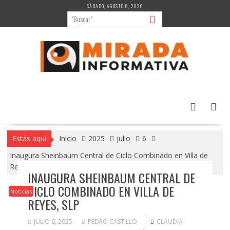
Saltar
SÁBADO, AGOSTO 8, 2026
al
contenido
Estás aquí
Inicio
2025
julio
6
Inaugura Sheinbaum Central de Ciclo Combinado en Villa de
Reyes, SLP
INAUGURA SHEINBAUM CENTRAL DE
CICLO COMBINADO EN VILLA DE
Noticias
REYES, SLP
JULIO 6, 2025
PEDRO CASTILLO
CLAUDIA