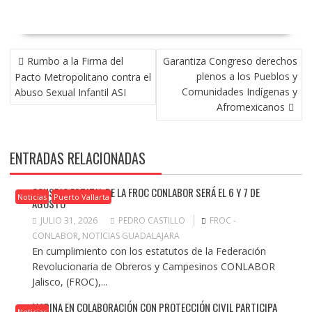
NAVEGACIÓN
Rumbo a la Firma del
Garantiza Congreso derechos
DE
plenos a los Pueblos y
Pacto Metropolitano contra el
ENTRADAS
Comunidades Indígenas y
Abuso Sexual Infantil ASI
Afromexicanos
ENTRADAS RELACIONADAS
CONSEJO ESTATAL DE LA FROC CONLABOR SERÁ EL 6 Y 7 DE
Noticias
Puerto Vallarta
AGOSTO
JULIO 31, 2026
PEDRO CASTILLO
FROC -
CONLABOR
,
NOTICIAS GUADALAJARA
En cumplimiento con los estatutos de la Federación
Revolucionaria de Obreros y Campesinos CONLABOR
Jalisco, (FROC),...
MARINA EN COLABORACIÓN CON PROTECCIÓN CIVIL PARTICIPA
Noticias