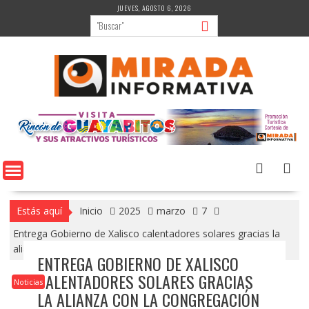
Saltar
JUEVES, AGOSTO 6, 2026
al
contenido
Estás aquí
Inicio
2025
marzo
7
Entrega Gobierno de Xalisco calentadores solares gracias la
alianza con la Congregación Mariana Trinitaria.
ENTREGA GOBIERNO DE XALISCO
CALENTADORES SOLARES GRACIAS
Noticias
LA ALIANZA CON LA CONGREGACIÓN