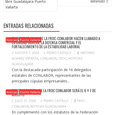
detenido
libre Guadalajara-Puerto
Vallarta
ENTRADAS RELACIONADAS
EN INFORME ANUAL DE LA FROC-CONLABOR HACEN LLAMADO A
Noticias
Puerto Vallarta
LA UNIDAD OBRERA, LA DEFENSA COMERCIAL Y EL
FORTALECIMIENTO DE LA ESTABILIDAD LABORAL
AGOSTO 7, 2026
PEDRO CASTILLO
ANTONIO
ALVAREZ ESPARZA
,
CONLABOR
,
CROC
,
NOTICIAS
GUADALAJARA
Con la destacada participación de 16 delegados
estatales de CONLABOR, representantes de las
principales cúpulas empresariales...
CONSEJO ESTATAL DE LA FROC CONLABOR SERÁ EL 6 Y 7 DE
Noticias
Puerto Vallarta
AGOSTO
JULIO 31, 2026
PEDRO CASTILLO
FROC -
CONLABOR
,
NOTICIAS GUADALAJARA
En cumplimiento con los estatutos de la Federación