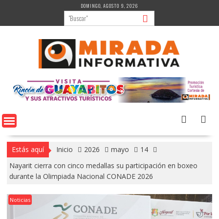
Saltar
DOMINGO, AGOSTO 9, 2026
al
contenido
Estás aquí
Inicio
2026
mayo
14
Nayarit cierra con cinco medallas su participación en boxeo
durante la Olimpiada Nacional CONADE 2026
Noticias