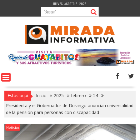
Saltar
JUEVES, AGOSTO 6, 2026
al
contenido
Estás aquí
Inicio
2025
febrero
24
Presidenta y el Gobernador de Durango anuncian universalidad
de la pensión para personas con discapacidad
Noticias