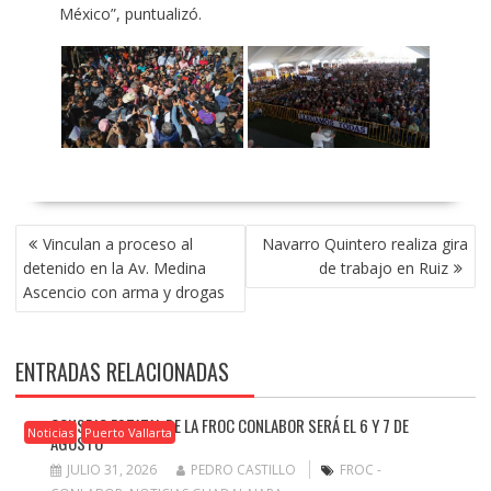
México”, puntualizó.
NAVEGACIÓN
Vinculan a proceso al
Navarro Quintero realiza gira
DE
detenido en la Av. Medina
de trabajo en Ruiz
ENTRADAS
Ascencio con arma y drogas
ENTRADAS RELACIONADAS
CONSEJO ESTATAL DE LA FROC CONLABOR SERÁ EL 6 Y 7 DE
Noticias
Puerto Vallarta
AGOSTO
JULIO 31, 2026
PEDRO CASTILLO
FROC -