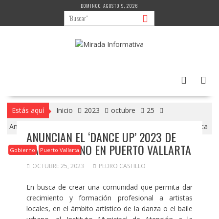
Saltar
DOMINGO, AGOSTO 9, 2026
al
contenido
Estás aquí
Inicio
2023
octubre
25
Anuncian el ‘Dance Up’ 2023 de baile urbano en Puerto Vallarta
ANUNCIAN EL ‘DANCE UP’ 2023 DE
BAILE URBANO EN PUERTO VALLARTA
Gobierno
Puerto Vallarta
OCTUBRE 25, 2023
PEDRO CASTILLO
En busca de crear una comunidad que permita dar
crecimiento y formación profesional a artistas
locales, en el ámbito artístico de la danza o el baile