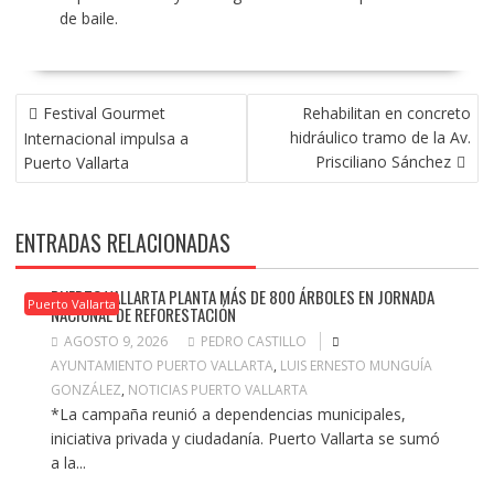
de baile.
NAVEGACIÓN
Festival Gourmet
Rehabilitan en concreto
DE
hidráulico tramo de la Av.
Internacional impulsa a
ENTRADAS
Prisciliano Sánchez
Puerto Vallarta
ENTRADAS RELACIONADAS
PUERTO VALLARTA PLANTA MÁS DE 800 ÁRBOLES EN JORNADA
Puerto Vallarta
NACIONAL DE REFORESTACIÓN
AGOSTO 9, 2026
PEDRO CASTILLO
AYUNTAMIENTO PUERTO VALLARTA
,
LUIS ERNESTO MUNGUÍA
GONZÁLEZ
,
NOTICIAS PUERTO VALLARTA
*La campaña reunió a dependencias municipales,
iniciativa privada y ciudadanía. Puerto Vallarta se sumó
a la...