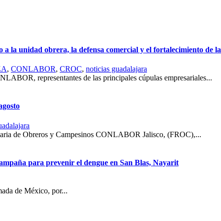
unidad obrera, la defensa comercial y el fortalecimiento de la 
ZA
,
CONLABOR
,
CROC
,
noticias guadalajara
ONLABOR, representantes de las principales cúpulas empresariales...
agosto
uadalajara
ionaria de Obreros y Campesinos CONLABOR Jalisco, (FROC),...
campaña para prevenir el dengue en San Blas, Nayarit
mada de México, por...