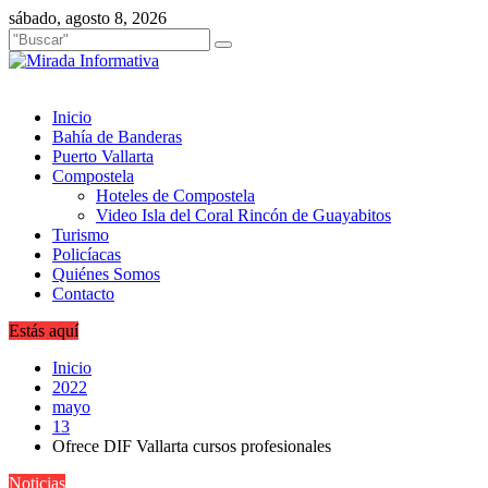
Saltar
sábado, agosto 8, 2026
al
contenido
Inicio
Bahía de Banderas
Puerto Vallarta
Compostela
Hoteles de Compostela
Video Isla del Coral Rincón de Guayabitos
Turismo
Policíacas
Quiénes Somos
Contacto
Estás aquí
Inicio
2022
mayo
13
Ofrece DIF Vallarta cursos profesionales
Noticias