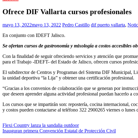
Ofrece DIF Vallarta cursos profesionales
mayo 13, 2022
mayo 13, 2022
Pedro Castillo
dif puerto vallarta
,
Notic
En conjunto con IDEFT Jalisco.
Se ofertan cursos de gastronomía y mixología a costos accesibles ob
Con la finalidad de seguir ofreciendo servicios y atención que promu
para el Trabajo -IDEFT- del Estado de Jalisco, ofrecen cursos profesi
El subdirector de Centros y Programas del Sistema DIF Municipal, Lic
la unidad deportiva “la Lija” y obtener una certificación profesional.
“Gracias a los convenios de colaboración que se generan por instrucci
que deseen aprender alguna actividad profesional puedan hacerlo a co
Los cursos que se impartirán son: repostería, cocina internacional, co
y costos pueden contactarse al teléfono 322 2900265 viernes o lunes 
Navegación
Flexi Country lanza la sandalia outdoor
Inauguran primera Convención Estatal de Protección Civil
de