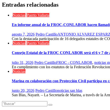
entradas
Entradas relacionadas
Noticias
Puerto Vallarta
En informe anual de la FROC-CONLABOR hacen llamado a la 
agosto 7, 2026
Pedro Castillo
ANTONIO ALVAREZ ESPAR
Con la destacada participación de 16 delegados estatales de C
Noticias
Puerto Vallarta
Consejo Estatal de la FROC CONLABOR será el 6 y 7 de 
julio 31, 2026
Pedro Castillo
FROC - CONLABOR
,
noticias g
En cumplimiento con los estatutos de la Federación Revoluc
Noticias
Marina en colaboración con Protección Civil participa en 
junio 20, 2026
Pedro Castillo
noticias san blas
San Blas, Nayarit. – La Secretaría de Marina, a través de la Ar