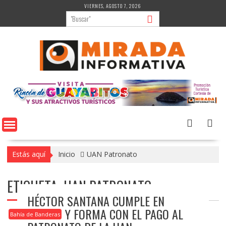
Saltar
VIERNES, AGOSTO 7, 2026
al
contenido
Estás aquí
Inicio
UAN Patronato
ETIQUETA:
UAN PATRONATO
HÉCTOR SANTANA CUMPLE EN
TIEMPO Y FORMA CON EL PAGO AL
Bahía de Banderas