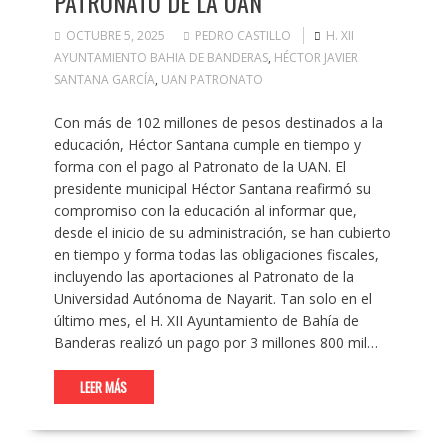
PATRONATO DE LA UAN
OCTUBRE 5, 2025
PEDRO CASTILLO
H. XII
AYUNTAMIENTO BAHIA DE BANDERAS
,
HÉCTOR JAVIER
SANTANA GARCÍA
,
UAN PATRONATO
Con más de 102 millones de pesos destinados a la
educación, Héctor Santana cumple en tiempo y
forma con el pago al Patronato de la UAN. El
presidente municipal Héctor Santana reafirmó su
compromiso con la educación al informar que,
desde el inicio de su administración, se han cubierto
en tiempo y forma todas las obligaciones fiscales,
incluyendo las aportaciones al Patronato de la
Universidad Autónoma de Nayarit. Tan solo en el
último mes, el H. XII Ayuntamiento de Bahía de
Banderas realizó un pago por 3 millones 800 mil…
LEER MÁS