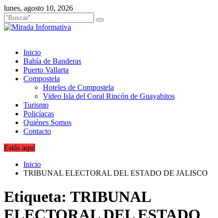
Saltar
lunes, agosto 10, 2026
al
contenido
Inicio
Bahía de Banderas
Puerto Vallarta
Compostela
Hoteles de Compostela
Video Isla del Coral Rincón de Guayabitos
Turismo
Policíacas
Quiénes Somos
Contacto
Estás aquí
Inicio
TRIBUNAL ELECTORAL DEL ESTADO DE JALISCO
Etiqueta:
TRIBUNAL
ELECTORAL DEL ESTADO